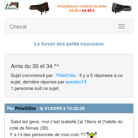
Cheval
Toggle
navigati
Le forum des petits nouveaux
Amis du 30 et 34 ^^
Sujet commencé par :
PtitelOlita
- Il y a 5 réponses à ce
sujet, dernière réponse par
weedoo13
1 personne suit ce sujet
Par
PtitelOlita
: le 31/03/09 à 12:32:28
Salut les gens, moi c'est Isabelle j'ai 18ans et j'habite du
coté de Nimes (30).
Y a t-il des personnes de mon coin ??