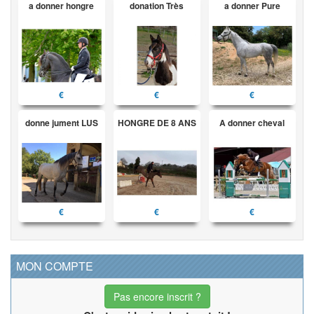
a donner hongre
donation Très
a donner Pure
€
€
€
donne jument LUS
HONGRE DE 8 ANS
A donner cheval
€
€
€
MON COMPTE
Pas encore inscrit ?