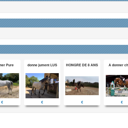
ner Pure
donne jument LUS
HONGRE DE 8 ANS
A donner c
€
€
€
€