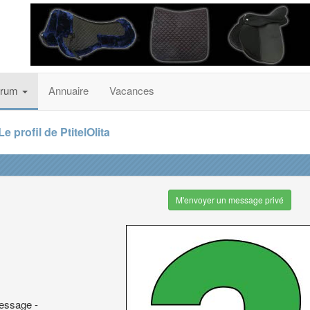
orum
Annuaire
Vacances
Le profil de PtitelOlita
M'envoyer un message privé
ressage -