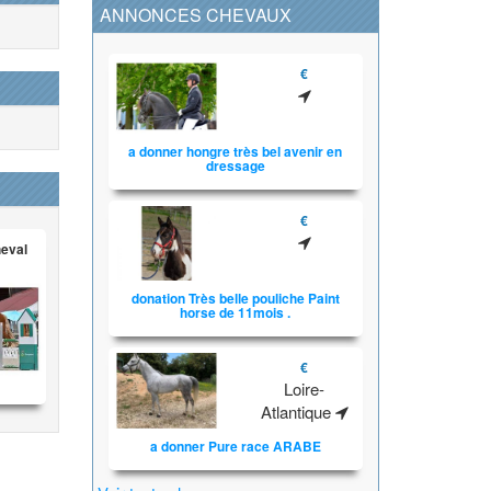
ANNONCES CHEVAUX
€
a donner hongre très bel avenir en
dressage
€
heval
donation Très belle pouliche Paint
horse de 11mois .
€
Loire-
Atlantique
a donner Pure race ARABE