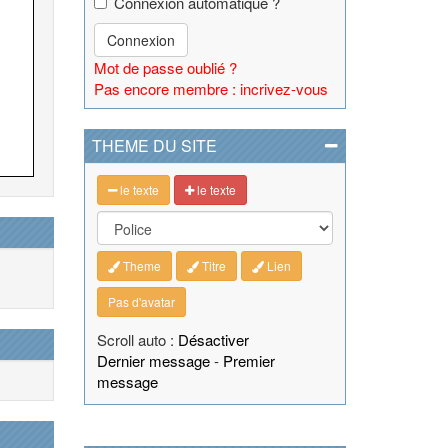
Connexion automatique ?
Connexion
Mot de passe oublié ?
Pas encore membre : incrivez-vous
THEME DU SITE
le texte
le texte
Theme
Titre
Lien
Pas d'avatar
Scroll auto :
Désactiver
Dernier message
-
Premier
message