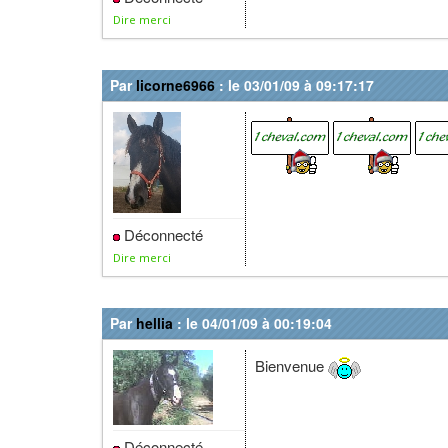
Dire merci
Par
licorne6966
: le 03/01/09 à 09:17:17
Déconnecté
Dire merci
Par
hellia
: le 04/01/09 à 00:19:04
Bienvenue
Déconnecté