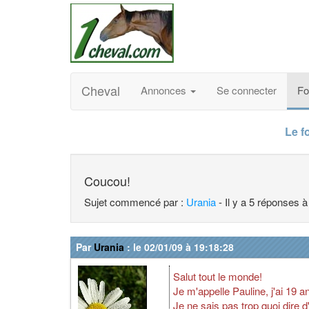
Cheval
Annonces
Se connecter
F
Le f
Coucou!
Sujet commencé par :
Urania
- Il y a 5 réponses 
Par
Urania
: le 02/01/09 à 19:18:28
Salut tout le monde!
Je m'appelle Pauline, j'ai 19 an
Je ne sais pas trop quoi dire