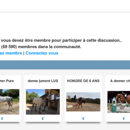
, vous devez être membre pour participer à cette discussion..
nt (69 590) membres dans la communauté.
ez membre
|
Connectez vous
ner Pure
donne jument LUS
HONGRE DE 8 ANS
A donner c
€
€
€
€