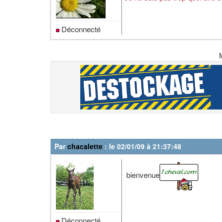
Déconnecté
Par
chacalette
: le 02/01/09 à 21:37:48
bienvenue
Déconnecté