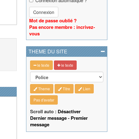
Connexion automatique ?
Connexion
Mot de passe oublié ?
Pas encore membre : incrivez-
vous
THEME DU SITE
le texte
le texte
Theme
Titre
Lien
Pas d'avatar
Scroll auto :
Désactiver
Dernier message
-
Premier
message