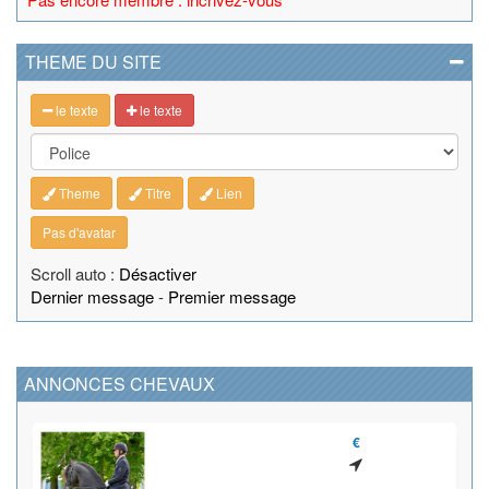
THEME DU SITE
le texte
le texte
Theme
Titre
Lien
Pas d'avatar
Scroll auto :
Désactiver
Dernier message
-
Premier message
ANNONCES CHEVAUX
€