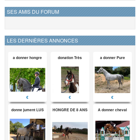
SES AMIS DU FORUM
LES DERNIÈRES ANNONCES
a donner hongre
donation Très
a donner Pure
€
€
€
donne jument LUS
HONGRE DE 8 ANS
A donner cheval