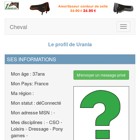
Cheval
Toggle
navigati
Le profil de Urania
SES INFORMATIONS
Mon âge : 37ans
M'envoyer un message privé
Mon Pays: France
Ma région :
Mon statut : déConnecté
Mon adresse MSN : -
Mes disciplines : - CSO -
Loisirs - Dressage - Pony
games -