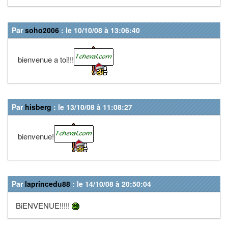
Par
soho2006
: le 10/10/08 à 13:06:40
bienvenue a toi!!!
Par
hisberg
: le 13/10/08 à 11:08:27
bienvenue!
Par
laprincedu88
: le 14/10/08 à 20:50:04
BiENVENUE!!!!!