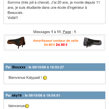
Somme (trés joli à cheval). J'ai 20 ans, je monte depuis 11
ans, je suis étudiante dans une école d'ingénieur à
Beauvais.
Voilà!!!
Messages
1
à
11
,
Page
:
1
Par
Siouxxx
: le 09/10/08 à 19:53:27
Bienvenue Kalypadi !
Par
sky16
: le 09/10/08 à 19:54:01
bienvenue