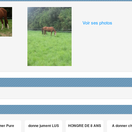
Voir ses photos
ner Pure
donne jument LUS
HONGRE DE 8 ANS
A donner c