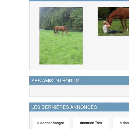
SES AMIS DU FORUM
LES DERNIÈRES ANNONCES
a donner hongre
donation Très
a don