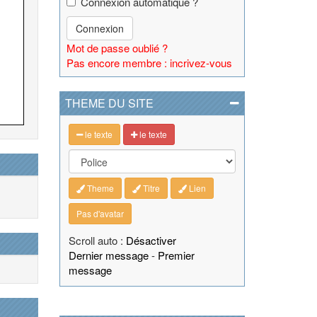
Connexion automatique ?
Connexion
Mot de passe oublié ?
Pas encore membre : incrivez-vous
THEME DU SITE
le texte
le texte
Theme
Titre
Lien
Pas d'avatar
Scroll auto :
Désactiver
Dernier message
-
Premier
message