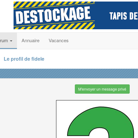
orum
Annuaire
Vacances
Le profil de fidele
M'envoyer un message privé