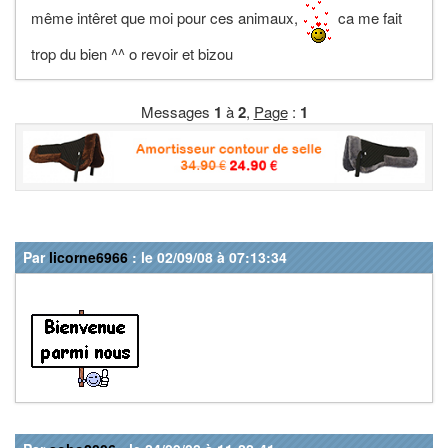
même intêret que moi pour ces animaux,
ca me fait
trop du bien ^^ o revoir et bizou
Messages
1
à
2
,
Page
:
1
Par
licorne6966
: le 02/09/08 à 07:13:34