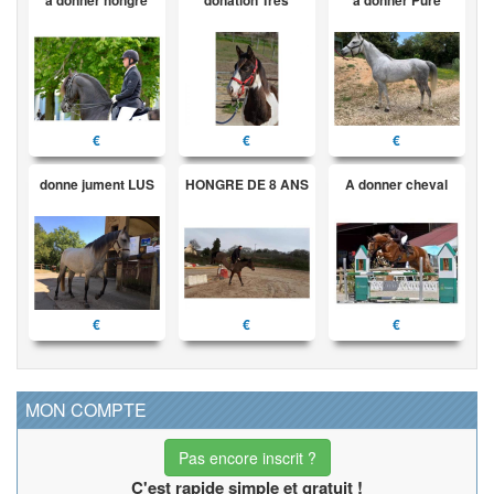
€
€
€
donne jument LUS
HONGRE DE 8 ANS
A donner cheval
€
€
€
MON COMPTE
Pas encore inscrit ?
C'est rapide simple et gratuit !