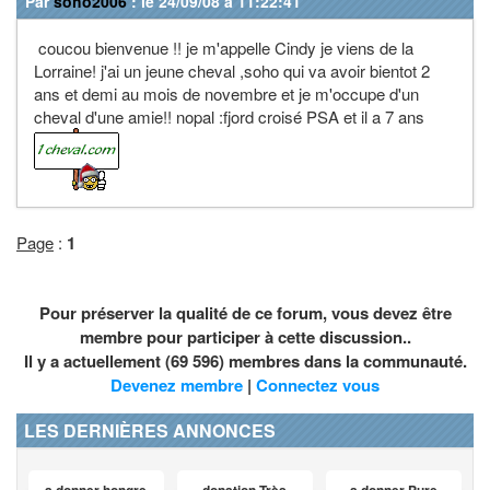
Par
soho2006
: le 24/09/08 à 11:22:41
coucou bienvenue !! je m'appelle Cindy je viens de la
Lorraine! j'ai un jeune cheval ,soho qui va avoir bientot 2
ans et demi au mois de novembre et je m'occupe d'un
cheval d'une amie!! nopal :fjord croisé PSA et il a 7 ans
Page
:
1
Pour préserver la qualité de ce forum, vous devez être
membre pour participer à cette discussion..
Il y a actuellement (69 596) membres dans la communauté.
Devenez membre
|
Connectez vous
LES DERNIÈRES ANNONCES
a donner hongre
donation Très
a donner Pure