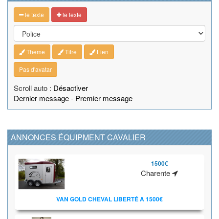
le texte
le texte
Theme
Titre
Lien
Pas d'avatar
Scroll auto :
Désactiver
Dernier message
-
Premier message
ANNONCES ÉQUIPMENT CAVALIER
1500€
Charente
VAN GOLD CHEVAL LIBERTÉ A 1500€