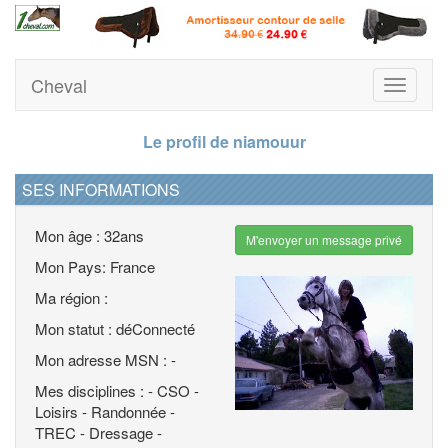
Cheval
Toggle
navigati
Le profil de niamouur
SES INFORMATIONS
Mon âge : 32ans
M'envoyer un message privé
Mon Pays: France
Ma région :
Mon statut : déConnecté
Mon adresse MSN : -
Mes disciplines : - CSO -
Loisirs - Randonnée -
TREC - Dressage -