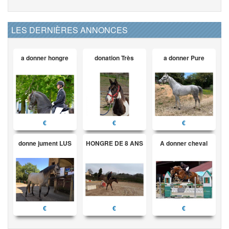
LES DERNIÈRES ANNONCES
a donner hongre
donation Très
a donner Pure
€
€
€
donne jument LUS
HONGRE DE 8 ANS
A donner cheval
€
€
€