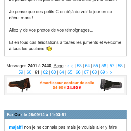
Je pense que des petits C on déjà du voir le jour en ce
début mars !
Allez y de vos photos de vos témoignages...
Et en tous cas félicitations à toutes les juments et welcome
à tous les poulains !
Messages
2401
à
2440
,
Page
:
< <
|
53
|
54
|
55
|
56
|
57
|
58
|
59
|
60
|
61
|
62
|
63
|
64
|
65
|
66
|
67
|
68
|
69
> >
Par
Oc
: le 26/09/14 à 11:03:51
majaffi
non je ne connais pas mais je voulais aller y faire