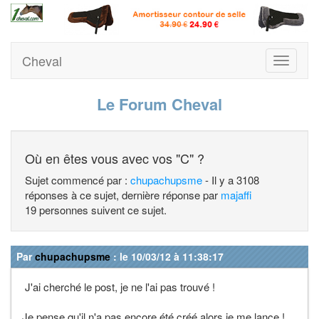
Cheval
Toggle
navigati
Le Forum Cheval
Où en êtes vous avec vos "C" ?
Sujet commencé par :
chupachupsme
- Il y a 3108
réponses à ce sujet, dernière réponse par
majaffi
19 personnes suivent ce sujet.
Par
chupachupsme
: le 10/03/12 à 11:38:17
J'ai cherché le post, je ne l'ai pas trouvé !
Je pense qu'il n'a pas encore été créé alors je me lance !