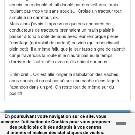
soucis, on a doublé et fait doublé par des voitures, mais
roulant pas trop vite sans soucis... Croisé un tracteur tout
simple à un carrefour, ok.
Mais alors j'avais l'impression que ces connards de
conducteurs de tracteurs prennaient un malin plaisir à
passer à fond à côté de nous avec leur remorque pleine
l'ensillage (qui volait de partout) ou vide (qui rebondissait
plein pot!). Il a même fallu que je leur fasse signe de ralentir
car je traversais la route et je n'aurai pas eu le temps
d'arriver de l'autre côté avec qu'ils soient sur nous.....
Enfin bref... On est allé longer la stabulation des vaches
sans soucis et on est passé sur une bache d'ensillage à
l'abandon dans un pré. On reste tout de même sur du
positif!
Par
majaffi
: le 13/10/14 à 14:53:08
En poursuivant votre navigation sur ce site, vous
acceptez l’utilisation de Cookies pour vous proposer
des publicités ciblées adaptés à vos centres
Tous les petits C sont sages ?
d’intérêts et réaliser des statistiques de visites.