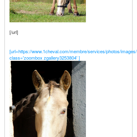
[/url]
[url=https://www.1cheval.com/membre/services/photos/images/
class='zoombox zgallery3253804' ]