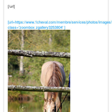
[/url]
[url=https://www.1cheval.com/membre/services/photos/images/
class='zoombox zgallery3253804' ]