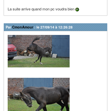
La suite arrive quand mon pc voudra bien
Par
CmonAmour
: le 27/09/14 à 12:26:28