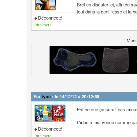
Bref en discuter ici, afin de sa
tout dans la gentillesse et la 
Déconnecté
Dire merci
Mes
Par
tyoc
: le 14/12/12 à 20:12:58
Est ce que ça serait pas mieux 
L'idée m'est venue comme ça u
Déconnecté
Dire merci