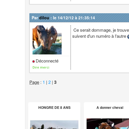
Par
dilou
: le 14/12/12 à 21:35:14
Ce serait dommage, je trouve : i
suivent d'un numéro à l'autre
Déconnecté
Dire merci
Page
:
1
|
2
|
3
HONGRE DE 8 ANS
A donner cheval