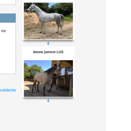
i se
€
donne jument LUS
écédente
€