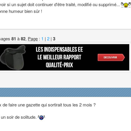
voir si un sujet doit continuer d'être traité, modifié ou supprimé...
bonne humeur bien sûr !
sages
81
à
82
,
Page
:
1
|
2
|
3
de faire une gazette qui sortirait tous les 2 mois ?
n soir de solitude.