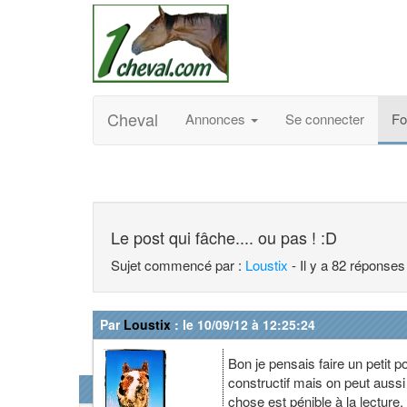
Cheval
Annonces
Se connecter
F
Le post qui fâche.... ou pas ! :D
Sujet commencé par :
Loustix
- Il y a 82 réponses
Par
Loustix
: le 10/09/12 à 12:25:24
Bon je pensais faire un petit p
constructif mais on peut aussi 
chose est pénible à la lecture,