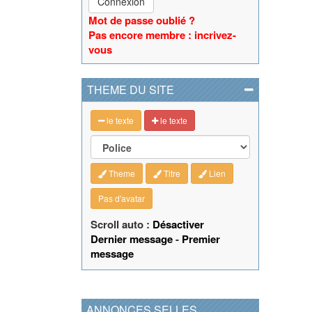
Connexion
Mot de passe oublié ?
Pas encore membre : incrivez-
vous
THEME DU SITE
le texte
le texte
Theme
Titre
Lien
Pas d'avatar
Scroll auto :
Désactiver
Dernier message
-
Premier
message
ANNONCES SELLES