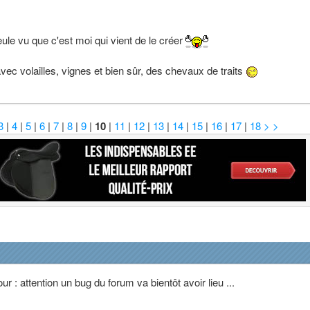
seule vu que c'est moi qui vient de le créer
vec volailles, vignes et bien sûr, des chevaux de traits
3
|
4
|
5
|
6
|
7
|
8
|
9
|
10
|
11
|
12
|
13
|
14
|
15
|
16
|
17
|
18
> >
r : attention un bug du forum va bientôt avoir lieu ...