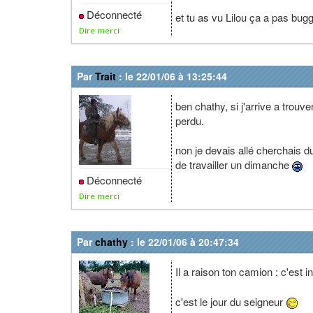
Déconnecté
et tu as vu Lilou ça a pas bugg
Dire merci
Par
Trait
: le 22/01/06 à 13:25:44
ben chathy, si j'arrive a trouv
perdu.
non je devais allé cherchais 
de travailler un dimanche
Déconnecté
Dire merci
Par
chathy
: le 22/01/06 à 20:47:34
Il a raison ton camion : c'est 
c'est le jour du seigneur