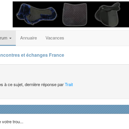
orum
Annuaire
Vacances
ncontres et échanges France
es à ce sujet, dernière réponse par
Trait
 votre trou...