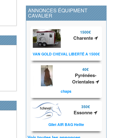
ANNONCES ÉQUIPMENT
CAVALIER
1500€
Charente
VAN GOLD CHEVAL LIBERTÉ A 1500€
40€
Pyrénées-
Orientales
chaps
350€
Essonne
Gilet AIR BAG Helite
Voir toutes les annonces