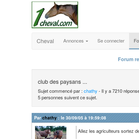
Cheval
Annonces
Se connecter
F
Forum re
club des paysans ...
Sujet commencé par :
chathy
- Il y a 7210 répons
5 personnes suivent ce sujet.
Par
chathy
: le 30/09/05 à 19:59:08
Allez les agriculteurs sortez de