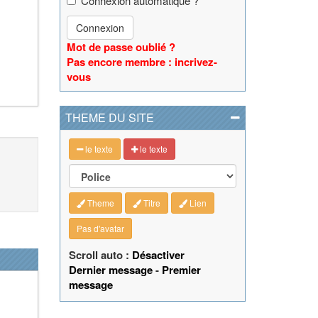
Connexion automatique ?
Connexion
Mot de passe oublié ?
Pas encore membre : incrivez-
vous
THEME DU SITE
le texte
le texte
Theme
Titre
Lien
Pas d'avatar
Scroll auto :
Désactiver
Dernier message
-
Premier
message