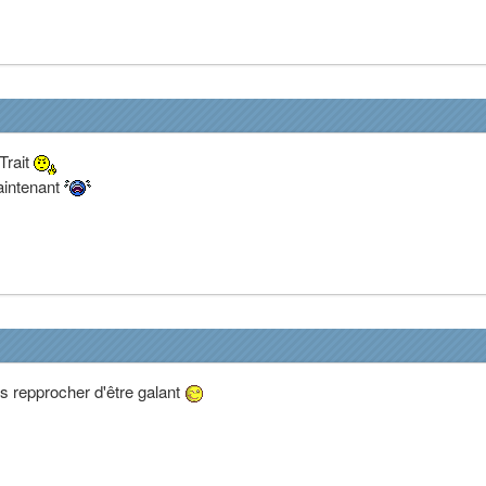
 Trait
aintenant
is repprocher d'être galant