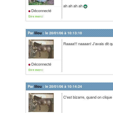
ah ah ah ah
Déconnecté
Dire merci
Par
lilou
: le 20/01/06 à 10:13:10
Raaaa!!! naaaan! J'avais dit qu'
Déconnecté
Dire merci
Par
lilou
: le 20/01/06 à 10:14:24
C'est bizarre, quand on cliqu