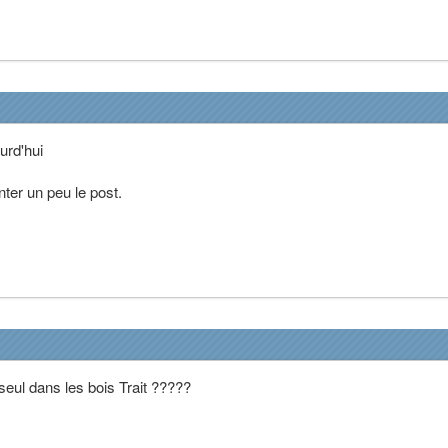
urd'hui
nter un peu le post.
 seul dans les bois Trait ?????