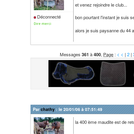
et venez rejoindre le club...
Déconnecté
bon pourtant l'instant je suis 
Dire merci
alors je suis paysanne du 44 a
Messages
361
à
400
,
Page
:
< <
|
2
|
Par
chathy
: le 20/01/06 à 07:51:49
la 400 ème maudite est de retou