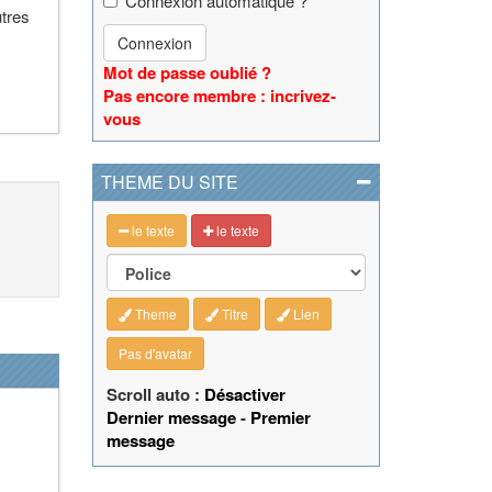
Connexion automatique ?
utres
Connexion
Mot de passe oublié ?
Pas encore membre : incrivez-
vous
THEME DU SITE
le texte
le texte
Theme
Titre
Lien
Pas d'avatar
Scroll auto :
Désactiver
Dernier message
-
Premier
message