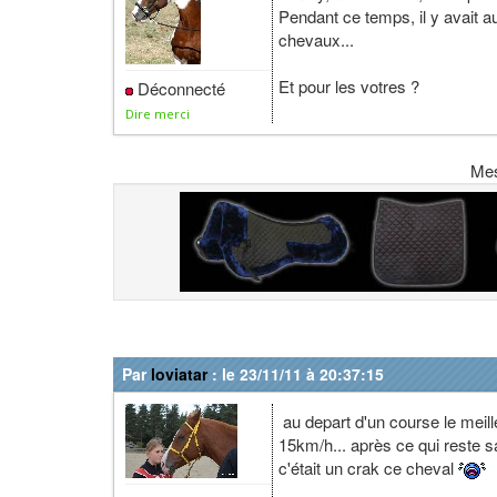
Pendant ce temps, il y avait au
chevaux...
Et pour les votres ?
Déconnecté
Dire merci
Me
Par
loviatar
: le 23/11/11 à 20:37:15
au depart d'un course le meille
15km/h... après ce qui reste s
c'était un crak ce cheval