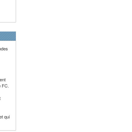
ndes
ent
e FC.
t
et qui