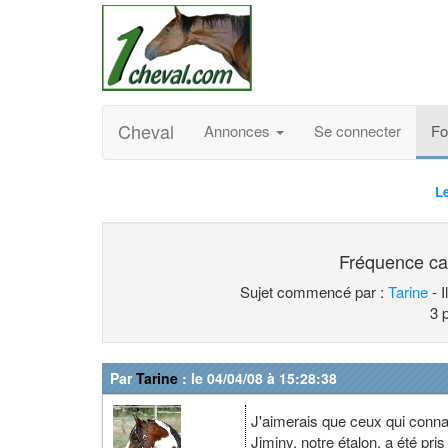
Cheval
Annonces
Se connecter
F
L
Fréquence ca
Sujet commencé par :
Tarine
- I
3 
Par
Tarine
: le 04/04/08 à 15:28:38
J'aimerais que ceux qui connai
Jiminy, notre étalon, a été pris