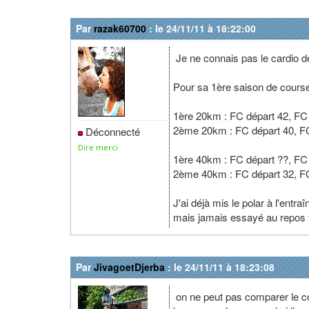
Par
razak60700
: le 24/11/11 à 18:22:00
Je ne connais pas le cardio 
Pour sa 1ère saison de course
1ère 20km : FC départ 42, FC 
2ème 20km : FC départ 40, FC
Déconnecté
Dire merci
1ère 40km : FC départ ??, FC 
2ème 40km : FC départ 32, FC 
J'ai déjà mis le polar à l'entra
mais jamais essayé au repos t
Par
JivagoetDjerba
: le 24/11/11 à 18:23:08
on ne peut pas comparer le c