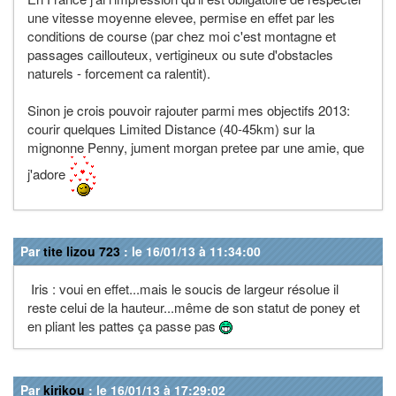
une vitesse moyenne elevee, permise en effet par les
conditions de course (par chez moi c'est montagne et
passages caillouteux, vertigineux ou sute d'obstacles
naturels - forcement ca ralentit).
Sinon je crois pouvoir rajouter parmi mes objectifs 2013:
courir quelques Limited Distance (40-45km) sur la
mignonne Penny, jument morgan pretee par une amie, que
j'adore
Par
tite lizou 723
: le 16/01/13 à 11:34:00
Iris : voui en effet...mais le soucis de largeur résolue il
reste celui de la hauteur...même de son statut de poney et
en pliant les pattes ça passe pas
Par
kirikou
: le 16/01/13 à 17:29:02