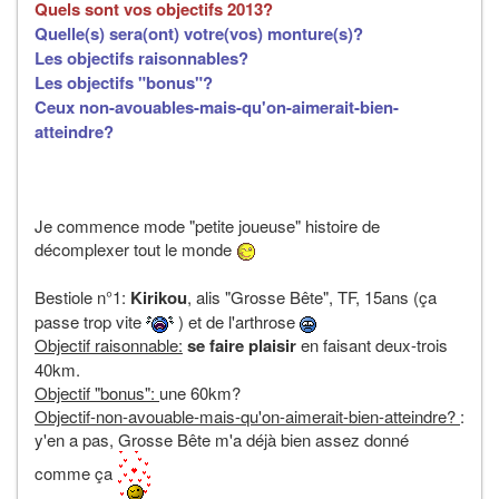
Quels sont vos objectifs 2013?
Quelle(s) sera(ont) votre(vos) monture(s)?
Les objectifs raisonnables?
Les objectifs "bonus"?
Ceux non-avouables-mais-qu'on-aimerait-bien-
atteindre?
Je commence mode "petite joueuse" histoire de
décomplexer tout le monde
Bestiole n°1:
Kirikou
, alis "Grosse Bête", TF, 15ans (ça
passe trop vite
) et de l'arthrose
Objectif raisonnable:
se faire plaisir
en faisant deux-trois
40km.
Objectif "bonus":
une 60km?
Objectif-non-avouable-mais-qu'on-aimerait-bien-atteindre?
:
y'en a pas, Grosse Bête m'a déjà bien assez donné
comme ça