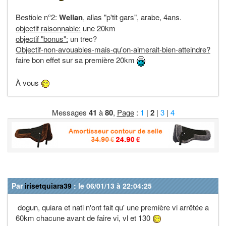
Bestiole n°2:
Wellan
, alias "p'tit gars", arabe, 4ans.
objectif raisonnable:
une 20km
objectif "bonus":
un trec?
Objectif-non-avouables-mais-qu'on-aimerait-bien-atteindre?
faire bon effet sur sa première 20km
À vous
Messages
41
à
80
,
Page
:
1
|
2
|
3
|
4
Par
irisetquiara39
: le 06/01/13 à 22:04:25
dogun, quiara et nati n'ont fait qu' une première vi arrêtée a
60km chacune avant de faire vi, vl et 130