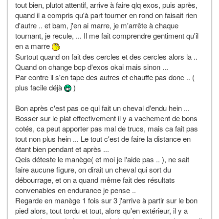
tout bien, plutot attentif, arrive à faire qlq exos, puis après,
quand il a compris qu'à part tourner en rond on faisait rien
d'autre .. et bam, j'en ai marre, je m'arrête à chaque
tournant, je recule, ... Il me fait comprendre gentiment qu'il
en a marre
Surtout quand on fait des cercles et des cercles alors la ..
Quand on change bcp d'exos okai mais sinon ...
Par contre il s'en tape des autres et chauffe pas donc .. (
plus facile déjà
)
Bon après c'est pas ce qui fait un cheval d'endu hein ...
Bosser sur le plat effectivement il y a vachement de bons
cotés, ca peut apporter pas mal de trucs, mais ca fait pas
tout non plus hein ... Le tout c'est de faire la distance en
étant bien pendant et après ...
Qeis déteste le manège( et moi je l'aide pas .. ), ne sait
faire aucune figure, on dirait un cheval qui sort du
débourrage, et on a quand même fait des résultats
convenables en endurance je pense ..
Regarde en manège 1 fois sur 3 j'arrive à partir sur le bon
pied alors, tout tordu et tout, alors qu'en extérieur, il y a