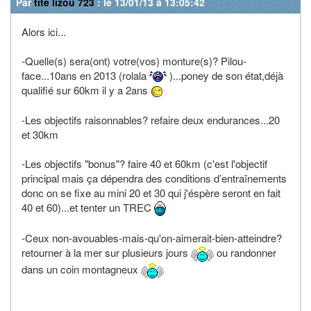
Par
tite lizou 723
: le 13/01/13 à 13:05:42
Alors ici...
-Quelle(s) sera(ont) votre(vos) monture(s)? Pilou-
face...10ans en 2013 (rolala
)...poney de son état,déjà
qualifié sur 60km il y a 2ans
-Les objectifs raisonnables? refaire deux endurances...20
et 30km
-Les objectifs "bonus"? faire 40 et 60km (c'est l'objectif
principal mais ça dépendra des conditions d’entraînements
donc on se fixe au mini 20 et 30 qui j'éspère seront en fait
40 et 60)...et tenter un TREC
-Ceux non-avouables-mais-qu'on-aimerait-bien-atteindre?
retourner à la mer sur plusieurs jours
ou randonner
dans un coin montagneux