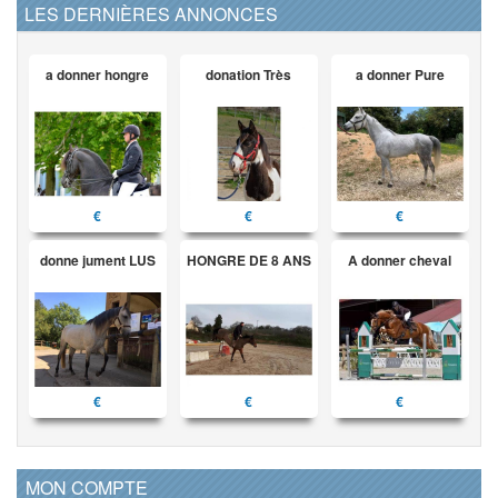
LES DERNIÈRES ANNONCES
a donner hongre
donation Très
a donner Pure
€
€
€
donne jument LUS
HONGRE DE 8 ANS
A donner cheval
€
€
€
MON COMPTE