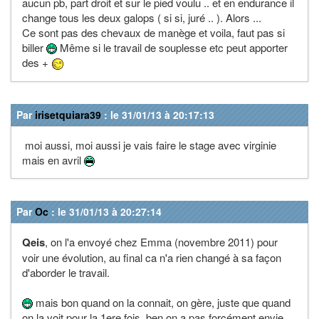
aucun pb, part droit et sur le pied voulu .. et en endurance il
change tous les deux galops ( si si, juré .. ). Alors ...
Ce sont pas des chevaux de manège et voila, faut pas si
biller
Même si le travail de souplesse etc peut apporter
des +
Par
irisetquiara39
: le 31/01/13 à 20:17:13
moi aussi, moi aussi je vais faire le stage avec virginie
mais en avril
Par
Oc
: le 31/01/13 à 20:27:14
Qeis
, on l'a envoyé chez Emma (novembre 2011) pour
voir une évolution, au final ca n'a rien changé à sa façon
d'aborder le travail.
mais bon quand on la connait, on gère, juste que quand
on la voit pour la 1ere fois, ben on a pas forcément envie