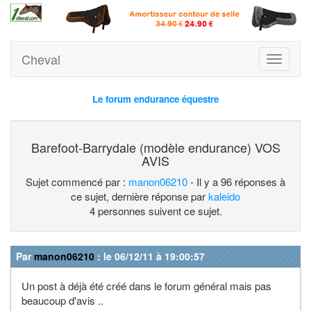
Cheval
Toggle
navigati
Le forum endurance équestre
Barefoot-Barrydale (modèle endurance) VOS
AVIS
Sujet commencé par :
manon06210
- Il y a 96 réponses à
ce sujet, dernière réponse par
kaleido
4 personnes suivent ce sujet.
Par
manon06210
: le 06/12/11 à 19:00:57
Un post à déjà été créé dans le forum général mais pas
beaucoup d'avis ..