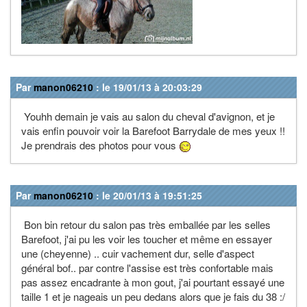
Par
manon06210
: le 19/01/13 à 20:03:29
Youhh demain je vais au salon du cheval d'avignon, et je
vais enfin pouvoir voir la Barefoot Barrydale de mes yeux !!
Je prendrais des photos pour vous
Par
manon06210
: le 20/01/13 à 19:51:25
Bon bin retour du salon pas très emballée par les selles
Barefoot, j'ai pu les voir les toucher et même en essayer
une (cheyenne) .. cuir vachement dur, selle d'aspect
général bof.. par contre l'assise est très confortable mais
pas assez encadrante à mon gout, j'ai pourtant essayé une
taille 1 et je nageais un peu dedans alors que je fais du 38 :/