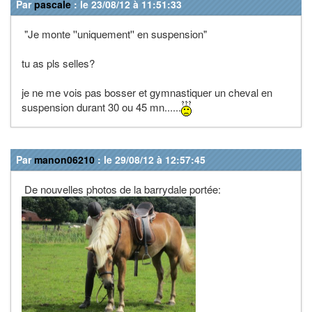
Par
pascale
: le 23/08/12 à 11:51:33
"Je monte ''uniquement'' en suspension"
tu as pls selles?
je ne me vois pas bosser et gymnastiquer un cheval en
suspension durant 30 ou 45 mn......
Par
manon06210
: le 29/08/12 à 12:57:45
De nouvelles photos de la barrydale portée: