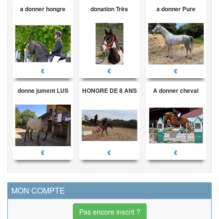
a donner hongre
donation Très
a donner Pure
€
€
€
donne jument LUS
HONGRE DE 8 ANS
A donner cheval
€
€
€
MON COMPTE
Pas encore inscrit ?