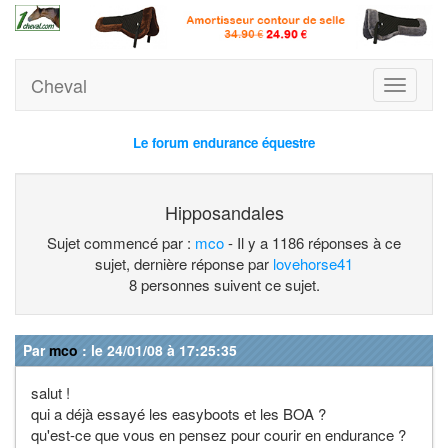
Cheval
Toggle
navigati
Le forum endurance équestre
Hipposandales
Sujet commencé par :
mco
- Il y a 1186 réponses à ce
sujet, dernière réponse par
lovehorse41
8 personnes suivent ce sujet.
Par
mco
: le 24/01/08 à 17:25:35
salut !
qui a déjà essayé les easyboots et les BOA ?
qu'est-ce que vous en pensez pour courir en endurance ?