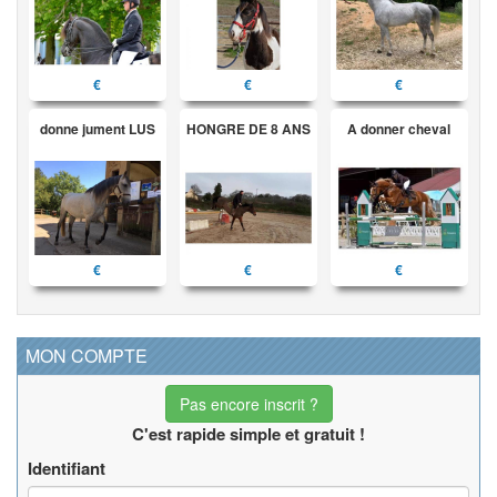
€
€
€
donne jument LUS
HONGRE DE 8 ANS
A donner cheval
€
€
€
MON COMPTE
Pas encore inscrit ?
C'est rapide simple et gratuit !
Identifiant