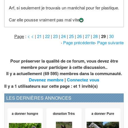
Arf, si seulement je trouvais un maréchal pour fer plastique.
Car elle pousse vraiment pas mal vite
Page
:
< <
|
21
|
22
|
23
|
24
|
25
|
26
|
27
|
28
|
29
|
30
·
Page précédente
·
Page suivante
Pour préserver la qualité de ce forum, vous devez être
membre pour participer à cette discussion..
Il y a actuellement (69 595) membres dans la communauté.
Devenez membre
|
Connectez vous
Il y a 1 utilisateurs sur cette page : et
1
invité(s)
LES DERNIÈRES ANNONCES
a donner hongre
donation Très
a donner Pure