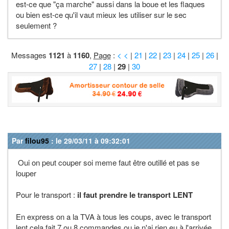
est-ce que "ça marche" aussi dans la boue et les flaques
ou bien est-ce qu'il vaut mieux les utiliser sur le sec
seulement ?
Messages
1121
à
1160
,
Page
:
< <
|
21
|
22
|
23
|
24
|
25
|
26
|
27
|
28
|
29
|
30
Par
filou95
: le 29/03/11 à 09:32:01
Oui on peut couper soi meme faut être outillé et pas se
louper
Pour le transport :
il faut prendre le transport LENT
En express on a la TVA à tous les coups, avec le transport
lent cela fait 7 ou 8 commandes ou je n'ai rien eu à l'arrivée