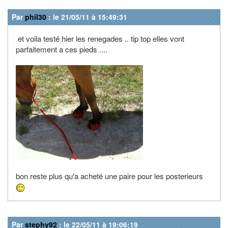
Par
phil30
: le 21/05/11 à 15:49:31
et voila testé hier les renegades .. tip top elles vont
parfaitement a ces pieds ....
bon reste plus qu'a acheté une paire pour les posterieurs
Par
stephy92
: le 22/05/11 à 19:06:19