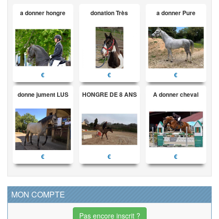
a donner hongre
donation Très
a donner Pure
€
€
€
donne jument LUS
HONGRE DE 8 ANS
A donner cheval
€
€
€
MON COMPTE
Pas encore inscrit ?