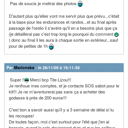
Pas de soucis je mettrai des photos
D'autant plus qu'elles vont me servir plus que prévu...c'était
à la base pour les endurances et randos...et au final après
passage de l'ostéo il s'avère qu'il en a besoins plus que ça
(je détaillerai pas c'est trop long le pourquoi du comment
) donc au final il les aura à chaque sortie en extérieur...sauf
pour de petites de 1h
Par
Marionska
: le 26/11/09 à 19:11:58
Super !!
Merci bcp Tite Lizou!!!
Je renfloue mes comptes, et je contacte SOS sabot pour le
kit!!! Je ne m'aventurerai pas sans ça a acheter des
godasse à près de 200 euros!!!
C'est bon a savoir aussi qu'il y a 3 semaine de délai si tu
les recoupes!
De toutes façon, moi c'est surtout pour l'été que j'en ai
beasoin, quand le sols deviennent durs et que les cailloux