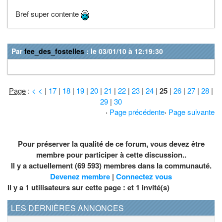
Bref super contente
Par
fee_des_fostelles
: le 03/01/10 à 12:19:30
Page
:
< <
|
17
|
18
|
19
|
20
|
21
|
22
|
23
|
24
|
25
|
26
|
27
|
28
|
29
|
30
·
Page précédente
·
Page suivante
Pour préserver la qualité de ce forum, vous devez être
membre pour participer à cette discussion..
Il y a actuellement (69 593) membres dans la communauté.
Devenez membre
|
Connectez vous
Il y a 1 utilisateurs sur cette page : et
1
invité(s)
LES DERNIÈRES ANNONCES