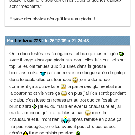
sont "méchants"
Envoie des photos dès qu'il les a au pieds!!!
Par
tite lizou 723
: le 26/12/09 à 21:24:43
On a donc testés les renégades...et bien je suis mitigée
avec il forge alors que pieds nus non...elles lui vont...et sont
top...elles ont tenues aux 3 allures dans la grosse
bouillasse nikel
par contre sur une longue allée de galop
dans le sable elles ont tournées
je me demande
comment ça a pu se faire
la partie des glome était sur
la couronne et vis vers ça
en plus j'ai rien sentit pendant
le galop c'est juste en repassant au trot que ça fesait un
bruit bizard
j'ai eu du mal à enlever la chaussure et j'ai
eu de la chance qu'il se ne blesse pas
mais la
chaussure et lui n'ont rien
après remise en place ça
n'a pas rebougé...je ne les avaient peut être pas assez
sérrée
il me semblais pourtant