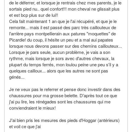
de le déferrer, et lorsque je rentrais chez mes parents, je le
sortais pied nu.. quel confort!!! mon cheval ne glissait plus
et est bcp plus sur de lui!!
Cela fait maintenant 1 an que je l'ai récupéré, et que je le
remonte... mais il est passé des parc très caillouteux de
l'arrière pays montpellierain aux patures "moquettes" de
Picardie! du coup, il hésite un peu et a mal aui papates
lorsque nous devons passer sur des chemins caillouteux...
Lorsque je pars seule, aucun problème, je vais a son
rythme, mais lorsque je sors avec d'autres chevaux, la
plupart du temps ferrés, mon loulou peine une peu s'il y a
quelques cailloux... alors que les autres ne sont pas
génés...
Je ne veux pas le referrer et pense donc investir dans des
chaussures pour ma grosse belette. D'après tout ce que
j'ai pu lire, les rénégades sont les chaussures qui me
conviendraient le mieux!
J'ai bien pris les mesures des pieds d'Hoggar (antérieurs)
et voil ce que j'ai