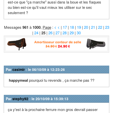
est-ce que "ça marche" aussi dans la boue et les flaques
ou bien est-ce qu'il vaut mieux les utiliser sur le sec
seulement ?
Messages
961
à
1000
,
Page
:
< <
|
17
|
18
|
19
|
20
|
21
|
22
|
23
|
24
|
25
|
26
|
27
|
28
|
29
|
30
Par
casimir
: le 06/10/09 à 12:23:26
happymeal
pourquoi tu revends , ça marche pas ??
Par
stephy92
: le 20/10/09 à 15:39:13
ça y'est à la prochaine ferrure mon gros devrait passer