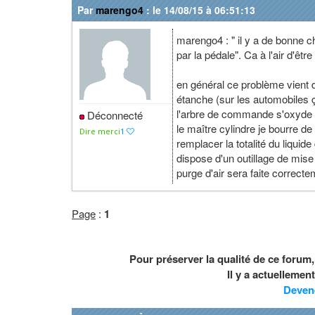
Par
marengo4
: le 14/08/15 à 06:51:13
marengo4 : " il y a de bonne c
par la pédale". Ca à l'air d'êt
en général ce problème vient 
étanche (sur les automobiles 
l'arbre de commande s'oxyde et
Déconnecté
le maître cylindre je bourre de
Dire merci
1
remplacer la totalité du liquide
dispose d'un outillage de mise 
purge d'air sera faite correcte
Page
:
1
Pour préserver la qualité de ce forum
Il y a actuelleme
Deven