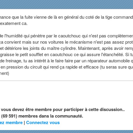
hance que la fuite vienne de là en général du coté de la tige comman
re exatement ca.
de l'humidité qui pénètre par le caoutchouc qui n'est pas complèteme
ça convient mais sur nos voitures le mécanisme n'est pas assez prot
 détériore les joints du maître cylindre. Maintenant, après avoir re
 graisse le petit soufflet en caoutchouc ce qui assure l'étanchéité. Si t
 de freinage, tu as intérêt à le faire faire par un réparateur automobile q
en pression du circuit qui rend ça rapide et efficace (tu seras sure qu
ment)
, vous devez être membre pour participer à cette discussion..
nt (69 591) membres dans la communauté.
ez membre
|
Connectez vous