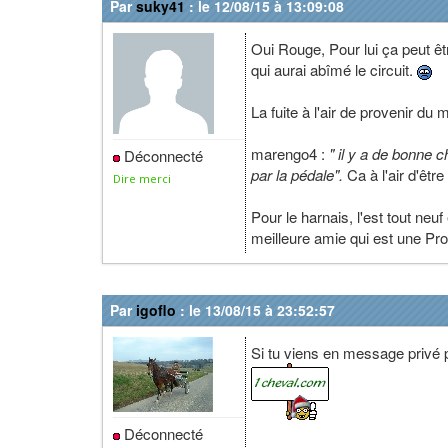
Par
suky41
: le 12/08/15 à 13:09:08
Oui Rouge, Pour lui ça peut êtr
qui aurai abîmé le circuit.
La fuite à l'air de provenir du
marengo4 :
" il y a de bonne 
Déconnecté
par la pédale".
Ca à l'air d'êtr
Dire merci
Pour le harnais, l'est tout neu
meilleure amie qui est une Pr
Par
igoflo
: le 13/08/15 à 23:52:57
Si tu viens en message privé p
Déconnecté