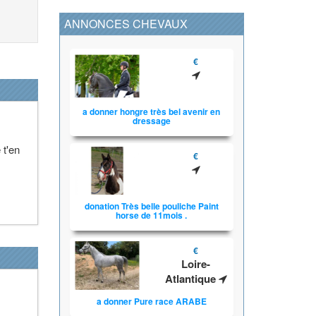
ANNONCES CHEVAUX
€
a donner hongre très bel avenir en
dressage
 t'en
€
donation Très belle pouliche Paint
horse de 11mois .
€
Loire-
Atlantique
a donner Pure race ARABE