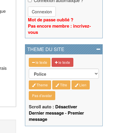
Connexion automatique ?
que
Connexion
Mot de passe oublié ?
Pas encore membre : incrivez-
vous
THEME DU SITE
le texte
le texte
rais
Theme
Titre
Lien
Pas d'avatar
Scroll auto :
Désactiver
Dernier message
-
Premier
message