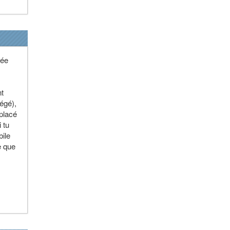
dée
nt
égé),
mplacé
 tu
bile
e que