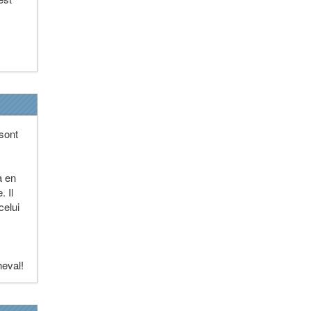
 sont
à en
. Il
celui
heval!