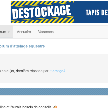
orum
Annuaire
Vacances
forum d'attelage équestre
à ce sujet, dernière réponse par
marengo4
line et j'aurais besoin de conseils.