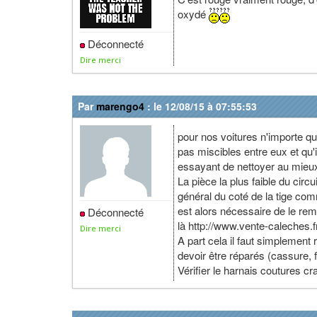
oxydé
Déconnecté
Dire merci
Par
marengo4
: le 12/08/15 à 07:55:53
pour nos voitures n'importe quel
pas miscibles entre eux et qu'
essayant de nettoyer au mieux 
La pièce la plus faible du circu
général du coté de la tige comm
est alors nécessaire de le rem
Déconnecté
là http://www.vente-caleches.fr
Dire merci
A part cela il faut simplement
devoir être réparés (cassure, f
Vérifier le harnais coutures cr