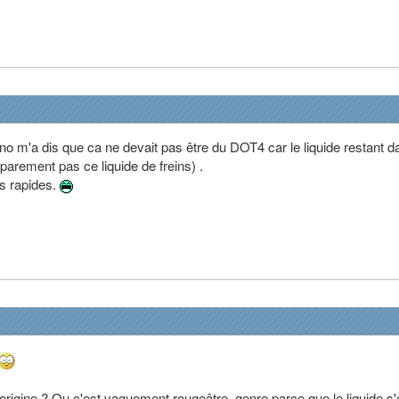
o m'a dis que ca ne devait pas être du DOT4 car le liquide restant d
parement pas ce liquide de freins) .
s rapides.
origine ? Ou c'est vaguement rougeâtre, genre parce que le liquide s'