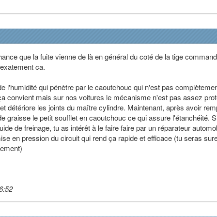
hance que la fuite vienne de là en général du coté de la tige comman
re exatement ca.
de l'humidité qui pénètre par le caoutchouc qui n'est pas complèteme
ça convient mais sur nos voitures le mécanisme n'est pas assez prot
 détériore les joints du maître cylindre. Maintenant, après avoir re
de graisse le petit soufflet en caoutchouc ce qui assure l'étanchéité. Si
quide de freinage, tu as intérêt à le faire faire par un réparateur automo
ise en pression du circuit qui rend ça rapide et efficace (tu seras sur
ctement)
6:52