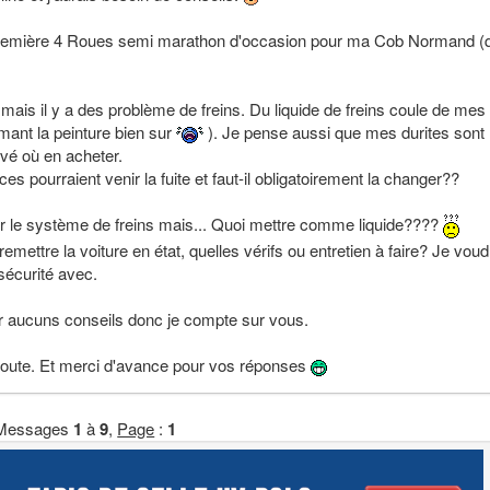
 première 4 Roues semi marathon d'occasion pour ma Cob Normand (
tat mais il y a des problème de freins. Du liquide de freins coule de mes
imant la peinture bien sur
). Je pense aussi que mes durites sont
uvé où en acheter.
ces pourraient venir la fuite et faut-il obligatoirement la changer??
r le système de freins mais... Quoi mettre comme liquide????
mettre la voiture en état, quelles vérifs ou entretien à faire? Je voud
 sécurité avec.
r aucuns conseils donc je compte sur vous.
coute. Et merci d'avance pour vos réponses
Messages
1
à
9
,
Page
:
1