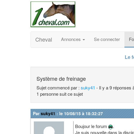
Cheval
Annonces
Se connecter
F
Le 
Système de freinage
Sujet commencé par :
suky41
- Il y a 9 réponses 
1 personne suit ce sujet
Par
suky41
: le 10/08/15 à 18:32:27
Boujour le forum
.
Je suis nouvelle dans la discip