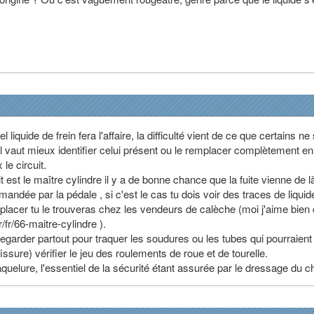
 liquide de frein fera l'affaire, la difficulté vient de ce que certains ne
il vaut mieux identifier celui présent ou le remplacer complètement en
le circuit.
it est le maître cylindre il y a de bonne chance que la fuite vienne de l
andée par la pédale , si c'est le cas tu dois voir des traces de liquide
placer tu le trouveras chez les vendeurs de calèche (moi j'aime bien 
/fr/66-maitre-cylindre ).
 regarder partout pour traquer les soudures ou les tubes qui pourraient
issure) vérifier le jeu des roulements de roue et de tourelle.
aquelure, l'essentiel de la sécurité étant assurée par le dressage du c