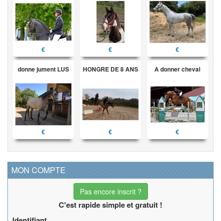
€
€
€
donne jument LUS
HONGRE DE 8 ANS
A donner cheval
€
€
€
MON COMPTE
Pas encore inscrit ?
C'est rapide simple et gratuit !
Identifiant