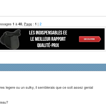
ssages
1
à
40
,
Page
:
1
|
2
res legere ou un sulky, il semblerais que ce soit assez genial
ateau?