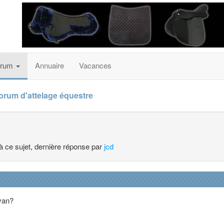
orum
Annuaire
Vacances
forum d'attelage équestre
 à ce sujet, dernière réponse par
jcd
 van?