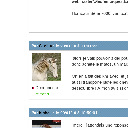
webmaster@lesremorquesdum
Humbaur Série 7000, van port
Par
C_cilia
: le 20/01/10 à 11:01:23
alors je vais pouvoir aider pou
donc acheté le matos, un mara
On en a fait des km avec, et
aussi transporté juste les che
Déconnecté
déséquilibré ! A mon avis si on 
Dire merci
Par
biche1
: le 20/01/10 à 12:59:01
merci, j'attendais une reponse