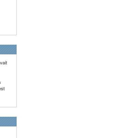
vait
a
est