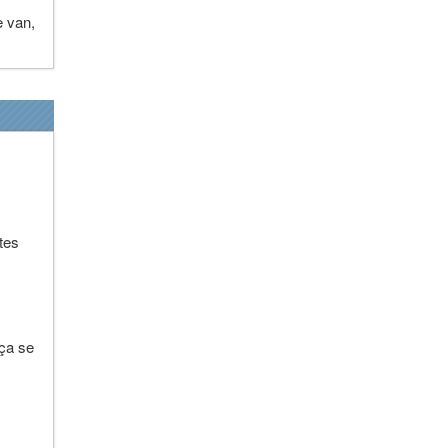
e van,
tes
 ça se