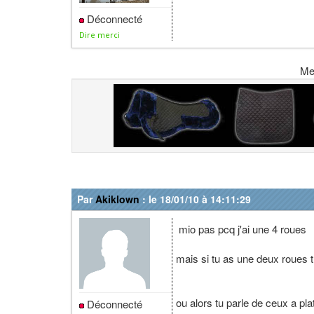
Déconnecté
Dire merci
Me
Par
Akiklown
: le 18/01/10 à 14:11:29
mio pas pcq j'ai une 4 roues
mais si tu as une deux roues t
ou alors tu parle de ceux a pl
Déconnecté