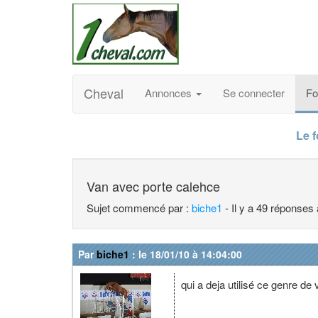
Cheval
Annonces
Se connecter
F
Le 
Van avec porte calehce
Sujet commencé par :
biche1
- Il y a 49 réponses
Par
biche1
: le 18/01/10 à 14:04:00
qui a deja utilisé ce genre de