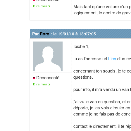
Mais tant qu'une voiture d'un 
Dire merci
logiquement, le centre de gravi
Par
Roro
: le 19/01/10 à 13:07:05
biche 1,
tu as l'adresse url
Lien
d'un re
concernant ton soucis, je te c
questions.
Déconnecté
Dire merci
pour info, il m'a vendu un van 
j'ai vu le van en question, et e
déporte, je les vois circuler e
comme je ne fais pas de concour
contact le directement, il te 