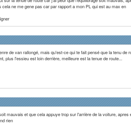
ut sur la tenue de route car j'ai peur que l'equilibrage soit mauvais, ap
s cela ne me gene pas car par rapport a mon PL qui est au max en
oigner
enre de van rallongé, mais qu'est-ce qui te fait pensé que la tenu de r
plus l'essieu est loin derrière, meilleure est la tenue de route...
e soit mauvais et que cela appuye trop sur l'arrière de la voiture, apres 
nd rien