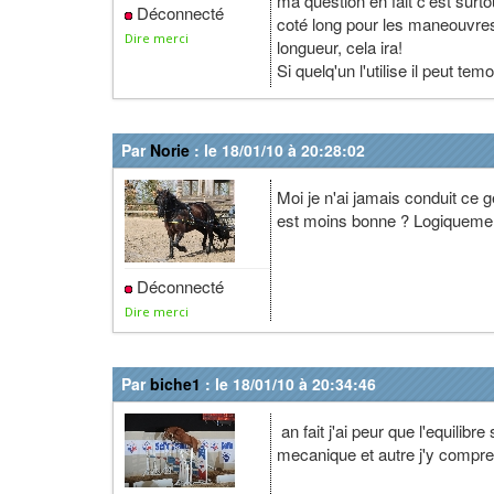
ma question en fait c'est surto
Déconnecté
coté long pour les maneouvre
Dire merci
longueur, cela ira!
Si quelq'un l'utilise il peut tem
Par
Norie
: le 18/01/10 à 20:28:02
Moi je n'ai jamais conduit ce g
est moins bonne ? Logiquement, 
Déconnecté
Dire merci
Par
biche1
: le 18/01/10 à 20:34:46
an fait j'ai peur que l'equilibr
mecanique et autre j'y compre