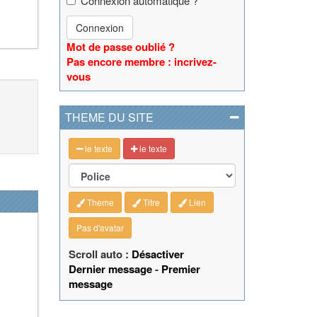
Connexion automatique ?
Connexion
Mot de passe oublié ?
Pas encore membre : incrivez-
vous
THEME DU SITE
le texte
le texte
Theme
Titre
Lien
Pas d'avatar
Scroll auto :
Désactiver
Dernier message
-
Premier
message