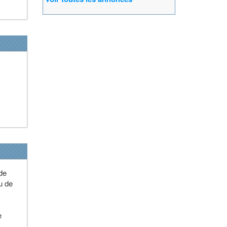
 de
u de
e