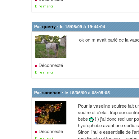
Dire merci
Par
querry
: le 15/06/09 à 19:44:04
ok on m avait parlé de la vase
Déconnecté
Dire merci
Par
sanchan
: le 18/06/09 à 08:05:05
Pour la vaseline soufree fait u
soufre et c'etait trop concentr
bebe
! ) j'ai donc rediluer 
hydrophobe avant une sortie su
Déconnecté
Sinon l'huile essentielle de l'
recidivante et tenace ... apres 
Dire merci