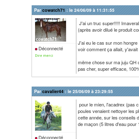
Par
cowatch71
: le 24/06/09 à 11:31:55
J'ai un truc super!!!!! Imavera
(après avoir dilué le produit c
J'ai eu le cas sur mon hongre l
Déconnecté
voir comment ça allait, y'avait
Dire merci
même chose sur ma juju QH cet
pas cher, super efficace, 100%
Par
cavalier44
: le 25/06/09 à 23:29:55
pour le mien, l'acadrex (pas c
poules venaient nettoyer les pl
cette année, sur les conseils 
de maçon (5 litres d'eau pour 
Déconnecté