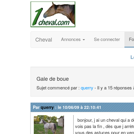
Cheval
Annonces
Se connecter
F
L
Gale de boue
Sujet commencé par :
querry
- Il y a 15 réponses 
Par
querry
: le 10/06/09 à 22:10:41
bonjour, j ai un cheval qui a 
vois pas la fin , dès que j arr
vous des astuces pour en veni