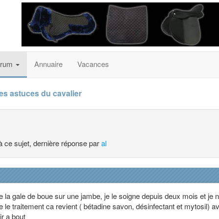
orum
Annuaire
Vacances
es astuces du cavalier
à ce sujet, dernière réponse par
al
de la gale de boue sur une jambe, je le soigne depuis deux mois et je 
ète le traitement ca revient ( bétadine savon, désinfectant et mytosil) a
r a bout