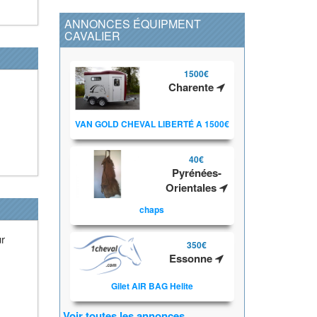
ANNONCES ÉQUIPMENT
CAVALIER
1500€
Charente
VAN GOLD CHEVAL LIBERTÉ A 1500€
40€
Pyrénées-
Orientales
chaps
ur
350€
Essonne
Gilet AIR BAG Helite
Voir toutes les annonces