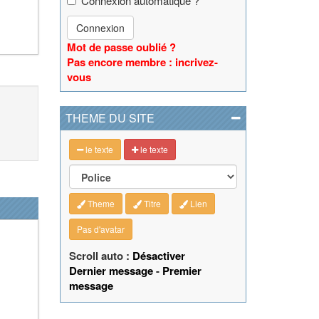
Connexion automatique ?
Connexion
Mot de passe oublié ?
Pas encore membre : incrivez-
vous
THEME DU SITE
le texte
le texte
Theme
Titre
Lien
Pas d'avatar
Scroll auto :
Désactiver
Dernier message
-
Premier
message