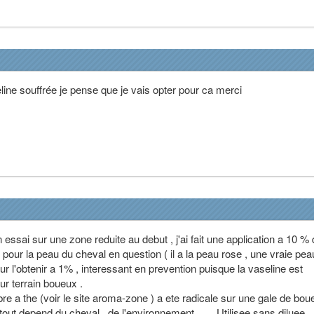
line souffrée je pense que je vais opter pour ca merci
n essai sur une zone reduite au debut , j'ai fait une application a 10 %
e pour la peau du cheval en question ( il a la peau rose , une vraie pea
pour l'obtenir a 1% , interessant en prevention puisque la vaseline est
r terrain boueux .
arbre a the (voir le site aroma-zone ) a ete radicale sur une gale de bou
tout depend du cheval , de l'environnement ...... Utilisee sans diluee .