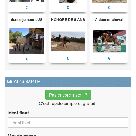
€
€
€
donne jument LUS
HONGRE DE 8 ANS
A donner cheval
€
€
€
MON COMPTE
Pas encore inscrit ?
C'est rapide simple et gratuit !
Identifiant
Mot de passe