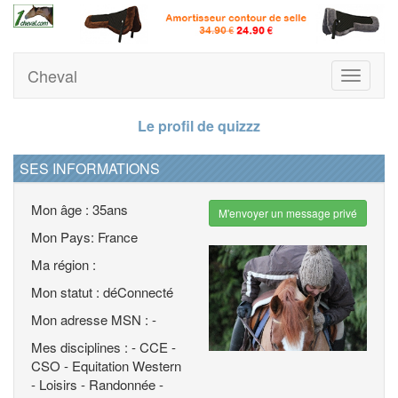
Cheval
Toggle
navigati
Le profil de quizzz
SES INFORMATIONS
Mon âge : 35ans
M'envoyer un message privé
Mon Pays: France
Ma région :
Mon statut : déConnecté
Mon adresse MSN : -
Mes disciplines : - CCE -
CSO - Equitation Western
- Loisirs - Randonnée -