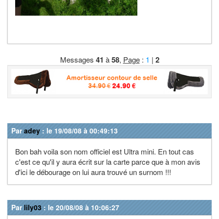
Messages
41
à
58
,
Page
:
1
|
2
Par
adey
: le 19/08/08 à 00:49:13
Bon bah voila son nom officiel est Ultra mini. En tout cas
c'est ce qu'il y aura écrit sur la carte parce que à mon avis
d'ici le débourage on lui aura trouvé un surnom !!!
Par
lily03
: le 20/08/08 à 10:06:27