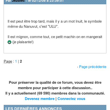
Par
Jezdiec
: le 02/12/08 à 23:39:51
Il est peut être trop tard, mais il y a un mot Inuit, le symbole
même du Nanuvut, c'est "ULU".
Il est mignon, comme tout, ce petit machin on en mangerait
(je plaisante!)
Page
:
1
|
2
·
Page précédente
Pour préserver la qualité de ce forum, vous devez être
membre pour participer à cette discussion..
Il y a actuellement (69 590) membres dans la communauté.
Devenez membre
|
Connectez vous
LES DERNIÈRES ANNONCES