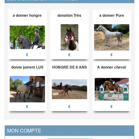
a donner hongre
donation Très
a donner Pure
€
€
€
donne jument LUS
HONGRE DE 8 ANS
A donner cheval
€
€
€
MON COMPTE