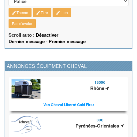
Theme
Titre
Lien
Pas d'avatar
Scroll auto :
Désactiver
Dernier message
-
Premier message
ANNONCES ÉQUIPMENT CHEVAL
1500€
Rhône
Van Cheval Liberté Gold First
30€
Pyrénées-Orientales