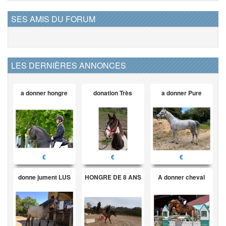
SES AMIS DU FORUM
LES DERNIÈRES ANNONCES
a donner hongre
donation Très
a donner Pure
€
€
€
donne jument LUS
HONGRE DE 8 ANS
A donner cheval