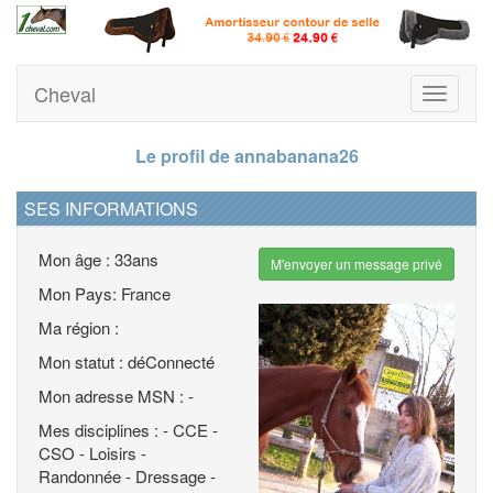
Cheval
Toggle
navigati
Le profil de annabanana26
SES INFORMATIONS
Mon âge : 33ans
M'envoyer un message privé
Mon Pays: France
Ma région :
Mon statut : déConnecté
Mon adresse MSN : -
Mes disciplines : - CCE -
CSO - Loisirs -
Randonnée - Dressage -