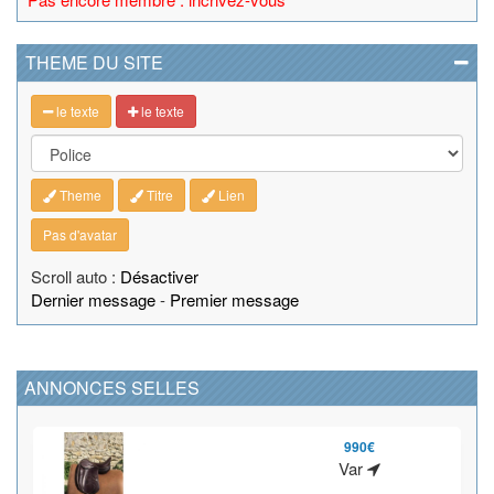
THEME DU SITE
le texte
le texte
Theme
Titre
Lien
Pas d'avatar
Scroll auto :
Désactiver
Dernier message
-
Premier message
ANNONCES SELLES
990€
Var