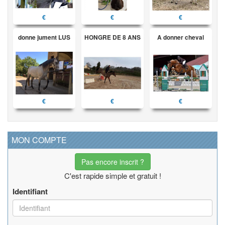
€
€
€
donne jument LUS
HONGRE DE 8 ANS
A donner cheval
€
€
€
MON COMPTE
Pas encore inscrit ?
C'est rapide simple et gratuit !
Identifiant