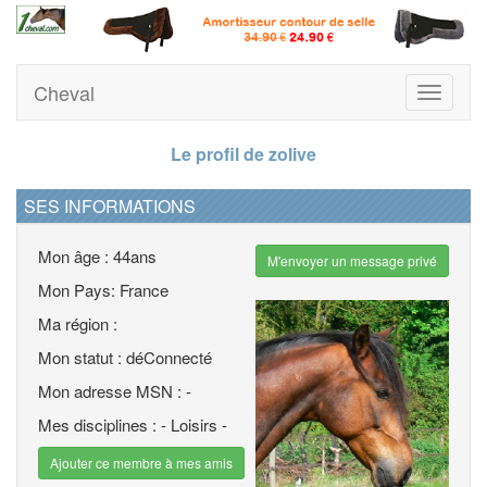
Cheval
Toggle
navigati
Le profil de zolive
SES INFORMATIONS
Mon âge : 44ans
M'envoyer un message privé
Mon Pays: France
Ma région :
Mon statut : déConnecté
Mon adresse MSN : -
Mes disciplines : - Loisirs -
Ajouter ce membre à mes amis