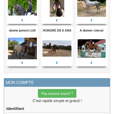
€
€
€
donne jument LUS
HONGRE DE 8 ANS
A donner cheval
€
€
€
MON COMPTE
Pas encore inscrit ?
C'est rapide simple et gratuit !
Identifiant