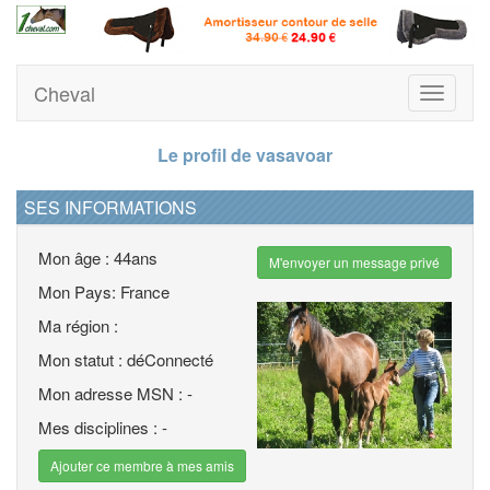
Cheval
Toggle
navigati
Le profil de vasavoar
SES INFORMATIONS
Mon âge : 44ans
M'envoyer un message privé
Mon Pays: France
Ma région :
Mon statut : déConnecté
Mon adresse MSN : -
Mes disciplines : -
Ajouter ce membre à mes amis