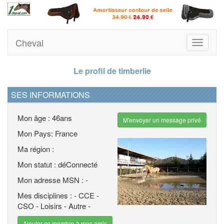
Cheval
Toggle
navigati
Le profil de timberlie
SES INFORMATIONS
Mon âge : 46ans
M'envoyer un message privé
Mon Pays: France
Ma région :
Mon statut : déConnecté
Mon adresse MSN : -
Mes disciplines : - CCE -
CSO - Loisirs - Autre -
Ajouter ce membre à mes amis