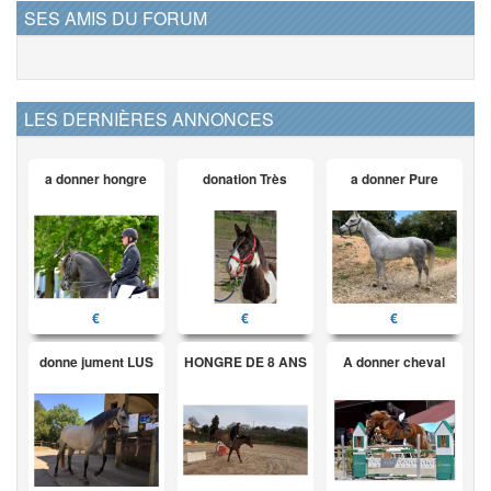
SES AMIS DU FORUM
LES DERNIÈRES ANNONCES
a donner hongre
donation Très
a donner Pure
€
€
€
donne jument LUS
HONGRE DE 8 ANS
A donner cheval