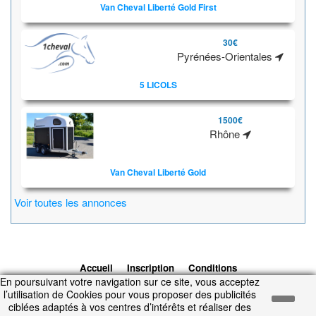
Van Cheval Liberté Gold First
30€
Pyrénées-Orientales
5 LICOLS
1500€
Rhône
Van Cheval Liberté Gold
Voir toutes les annonces
Accueil
Inscription
Conditions
En poursuivant votre navigation sur ce site, vous acceptez
d'utilisation
Contacts
© 2026 1cheval.com
Ecurie Virtuelle -
l’utilisation de Cookies pour vous proposer des publicités
Jeu Cheval
ciblées adaptés à vos centres d’intérêts et réaliser des