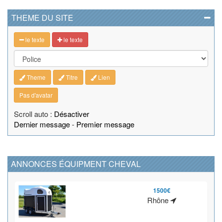
THEME DU SITE
le texte
le texte
Theme
Titre
Lien
Pas d'avatar
Scroll auto :
Désactiver
Dernier message
-
Premier message
ANNONCES ÉQUIPMENT CHEVAL
1500€
Rhône