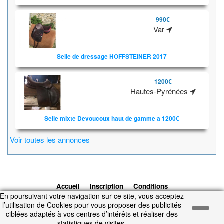
990€
Var
Selle de dressage HOFFSTEINER 2017
1200€
Hautes-Pyrénées
Selle mixte Devoucoux haut de gamme a 1200€
Voir toutes les annonces
Accueil
Inscription
Conditions
En poursuivant votre navigation sur ce site, vous acceptez
d'utilisation
Contacts
© 2026 1cheval.com
Ecurie Virtuelle -
l’utilisation de Cookies pour vous proposer des publicités
Jeu Cheval
ciblées adaptés à vos centres d’intérêts et réaliser des
Temps d'exécution : 0.151 secondes.
statistiques de visites.