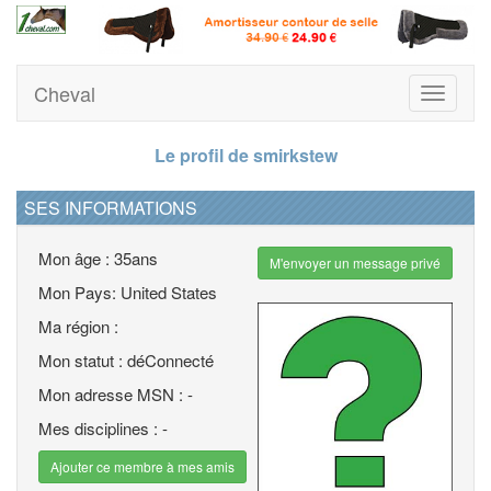
Cheval
Toggle
navigati
Le profil de smirkstew
SES INFORMATIONS
Mon âge : 35ans
M'envoyer un message privé
Mon Pays: United States
Ma région :
Mon statut : déConnecté
Mon adresse MSN : -
Mes disciplines : -
Ajouter ce membre à mes amis