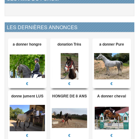
LES DERNIÈRES ANNONCES
a donner hongre
donation Très
a donner Pure
€
€
€
donne jument LUS
HONGRE DE 8 ANS
A donner cheval
€
€
€