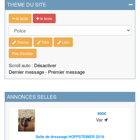
THEME DU SITE
le texte
le texte
Theme
Titre
Lien
Pas d'avatar
Scroll auto :
Désactiver
Dernier message
-
Premier message
ANNONCES SELLES
990€
Var
Selle de dressage HOFFSTEINER 2016