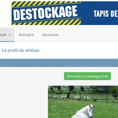
orum
Annuaire
Vacances
Le profil de shiivas
M'envoyer un message privé