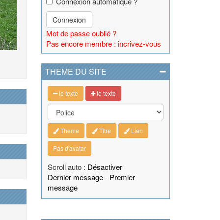
Connexion automatique ?
Connexion
Mot de passe oublié ?
Pas encore membre : incrivez-vous
THEME DU SITE
le texte
le texte
Theme
Titre
Lien
Pas d'avatar
Scroll auto :
Désactiver
Dernier message
-
Premier
message