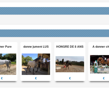
ner Pure
donne jument LUS
HONGRE DE 8 ANS
A donner c
€
€
€
€