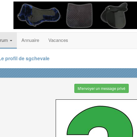
orum
Annuaire
Vacances
Le profil de sgchevale
M'envoyer un message privé