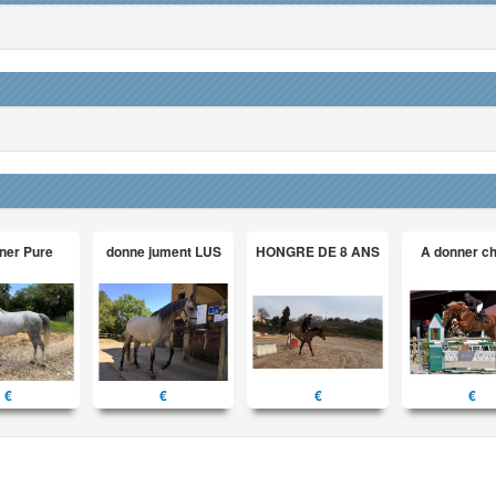
ner Pure
donne jument LUS
HONGRE DE 8 ANS
A donner c
€
€
€
€