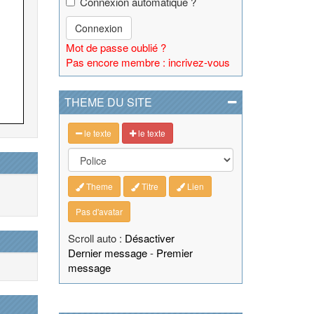
Connexion automatique ?
Connexion
Mot de passe oublié ?
Pas encore membre : incrivez-vous
THEME DU SITE
le texte
le texte
Theme
Titre
Lien
Pas d'avatar
Scroll auto :
Désactiver
Dernier message
-
Premier
message