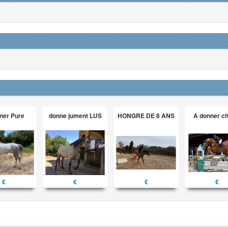
ner Pure
donne jument LUS
HONGRE DE 8 ANS
A donner c
€
€
€
€