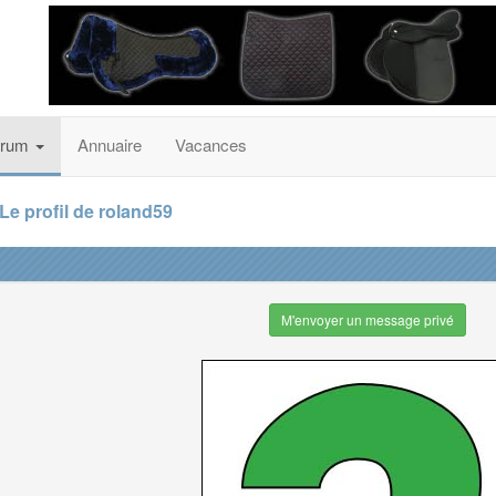
orum
Annuaire
Vacances
Le profil de roland59
M'envoyer un message privé