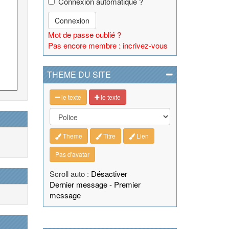
Connexion automatique ?
Connexion
Mot de passe oublié ?
Pas encore membre : incrivez-vous
THEME DU SITE
le texte
le texte
Theme
Titre
Lien
Pas d'avatar
Scroll auto :
Désactiver
Dernier message
-
Premier
message