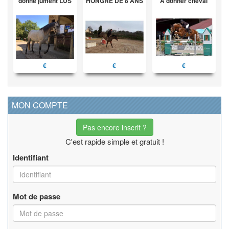
donne jument LUS
HONGRE DE 8 ANS
A donner cheval
€
€
€
MON COMPTE
Pas encore inscrit ?
C'est rapide simple et gratuit !
Identifiant
Mot de passe