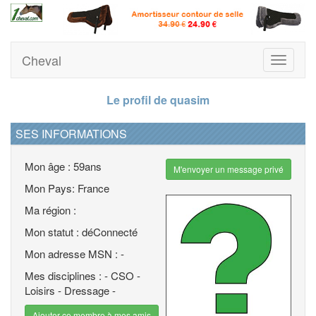
Cheval
Toggle
navigati
Le profil de quasim
SES INFORMATIONS
Mon âge : 59ans
M'envoyer un message privé
Mon Pays: France
Ma région :
Mon statut : déConnecté
Mon adresse MSN : -
Mes disciplines : - CSO -
Loisirs - Dressage -
Ajouter ce membre à mes amis