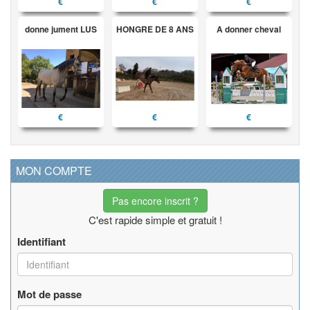
€
€
€
donne jument LUS
HONGRE DE 8 ANS
A donner cheval
€
€
€
MON COMPTE
Pas encore inscrit ?
C'est rapide simple et gratuit !
Identifiant
Mot de passe