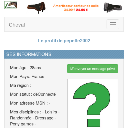
Cheval
Toggle
navigati
Le profil de pepette2002
SES INFORMATIONS
Mon âge : 28ans
M'envoyer un message privé
Mon Pays: France
Ma région :
Mon statut : déConnecté
Mon adresse MSN : -
Mes disciplines : - Loisirs -
Randonnée - Dressage -
Pony games -