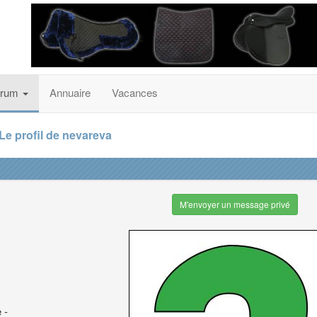
orum
Annuaire
Vacances
Le profil de nevareva
M'envoyer un message privé
 -