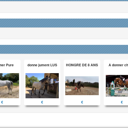
ner Pure
donne jument LUS
HONGRE DE 8 ANS
A donner c
€
€
€
€