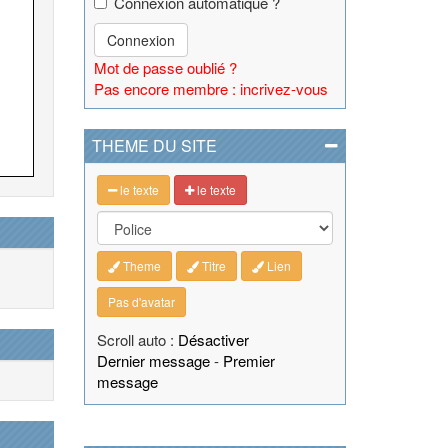
Connexion automatique ?
Connexion
Mot de passe oublié ?
Pas encore membre : incrivez-vous
THEME DU SITE
le texte
le texte
Theme
Titre
Lien
Pas d'avatar
Scroll auto :
Désactiver
Dernier message
-
Premier
message