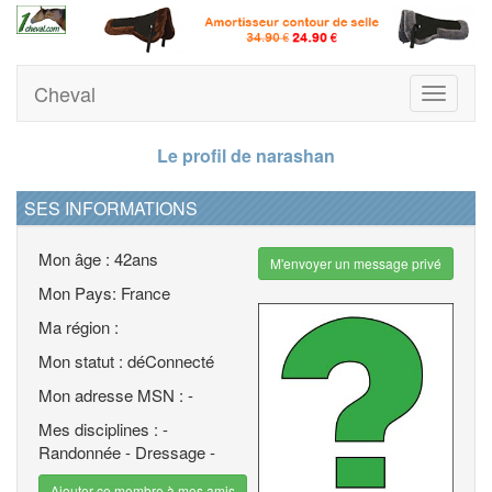
Cheval
Toggle
navigati
Le profil de narashan
SES INFORMATIONS
Mon âge : 42ans
M'envoyer un message privé
Mon Pays: France
Ma région :
Mon statut : déConnecté
Mon adresse MSN : -
Mes disciplines : -
Randonnée - Dressage -
Ajouter ce membre à mes amis