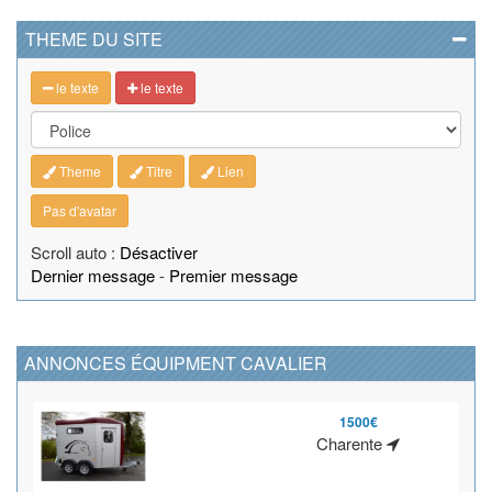
THEME DU SITE
le texte
le texte
Theme
Titre
Lien
Pas d'avatar
Scroll auto :
Désactiver
Dernier message
-
Premier message
ANNONCES ÉQUIPMENT CAVALIER
1500€
Charente