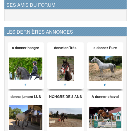
SES AMIS DU FORUM
LES DERNIÈRES ANNONCES
a donner hongre
donation Très
a donner Pure
€
€
€
donne jument LUS
HONGRE DE 8 ANS
A donner cheval