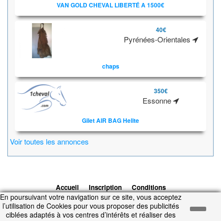
VAN GOLD CHEVAL LIBERTÉ A 1500€
40€
Pyrénées-Orientales
chaps
350€
Essonne
Gilet AIR BAG Helite
Voir toutes les annonces
Accueil
Inscription
Conditions
En poursuivant votre navigation sur ce site, vous acceptez
d'utilisation
Contacts
© 2026 1cheval.com
Ecurie Virtuelle -
l’utilisation de Cookies pour vous proposer des publicités
Jeu Cheval
ciblées adaptés à vos centres d’intérêts et réaliser des