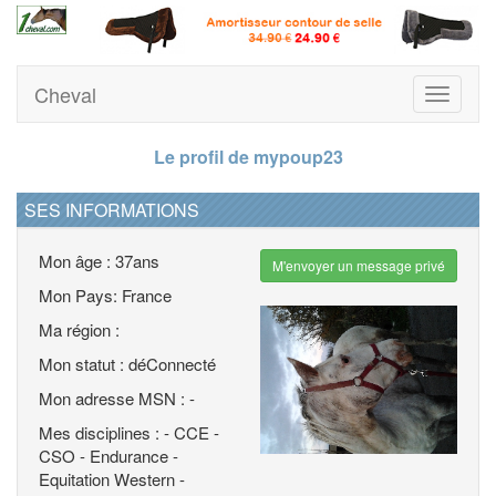
Cheval
Toggle
navigati
Le profil de mypoup23
SES INFORMATIONS
Mon âge : 37ans
M'envoyer un message privé
Mon Pays: France
Ma région :
Mon statut : déConnecté
Mon adresse MSN : -
Mes disciplines : - CCE -
CSO - Endurance -
Equitation Western -