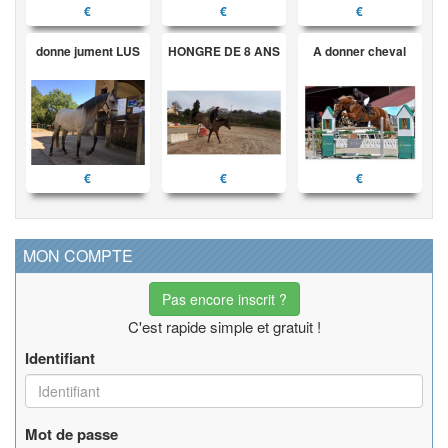
€
€
€
donne jument LUS
HONGRE DE 8 ANS
A donner cheval
€
€
€
MON COMPTE
Pas encore inscrit ?
C'est rapide simple et gratuit !
Identifiant
Mot de passe