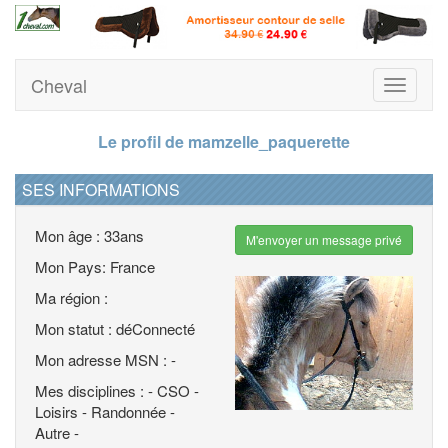
Cheval
Toggle
navigati
Le profil de mamzelle_paquerette
SES INFORMATIONS
Mon âge : 33ans
M'envoyer un message privé
Mon Pays: France
Ma région :
Mon statut : déConnecté
Mon adresse MSN : -
Mes disciplines : - CSO -
Loisirs - Randonnée -
Autre -