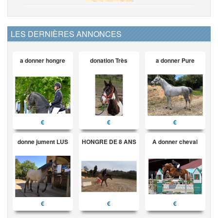
LES DERNIÈRES ANNONCES
a donner hongre
donation Très
a donner Pure
€
€
€
donne jument LUS
HONGRE DE 8 ANS
A donner cheval
€
€
€