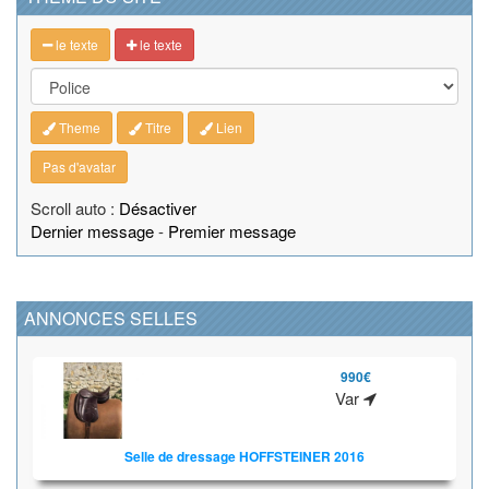
le texte
le texte
Theme
Titre
Lien
Pas d'avatar
Scroll auto :
Désactiver
Dernier message
-
Premier message
ANNONCES SELLES
990€
Var
Selle de dressage HOFFSTEINER 2016