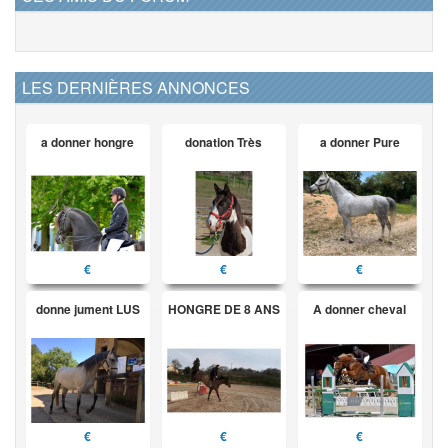
LES DERNIÈRES ANNONCES
a donner hongre
donation Très
a donner Pure
€
€
€
donne jument LUS
HONGRE DE 8 ANS
A donner cheval
€
€
€