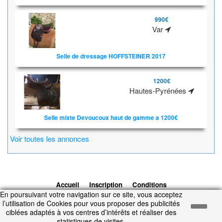
990€
Var
Selle de dressage HOFFSTEINER 2017
1200€
Hautes-Pyrénées
Selle mixte Devoucoux haut de gamme a 1200€
Voir toutes les annonces
Accueil
Inscription
Conditions
En poursuivant votre navigation sur ce site, vous acceptez
d'utilisation
Contacts
© 2026 1cheval.com
Ecurie Virtuelle -
l’utilisation de Cookies pour vous proposer des publicités
Jeu Cheval
ciblées adaptés à vos centres d’intérêts et réaliser des
Temps d'exécution : 0.172 secondes.
statistiques de visites.