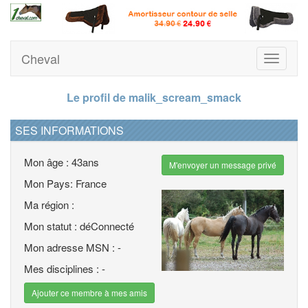
Cheval
Toggle
navigati
Le profil de malik_scream_smack
SES INFORMATIONS
Mon âge : 43ans
M'envoyer un message privé
Mon Pays: France
Ma région :
Mon statut : déConnecté
Mon adresse MSN : -
Mes disciplines : -
Ajouter ce membre à mes amis