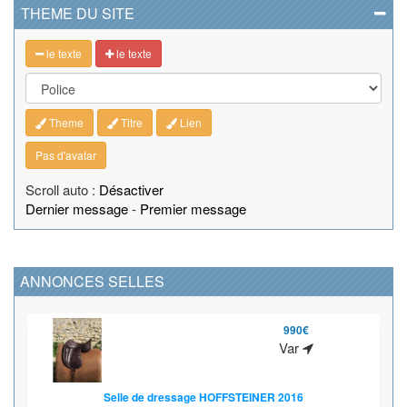
THEME DU SITE
le texte
le texte
Theme
Titre
Lien
Pas d'avatar
Scroll auto :
Désactiver
Dernier message
-
Premier message
ANNONCES SELLES
990€
Var
Selle de dressage HOFFSTEINER 2016