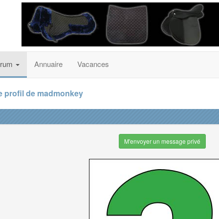
orum
Annuaire
Vacances
e profil de madmonkey
M'envoyer un message privé