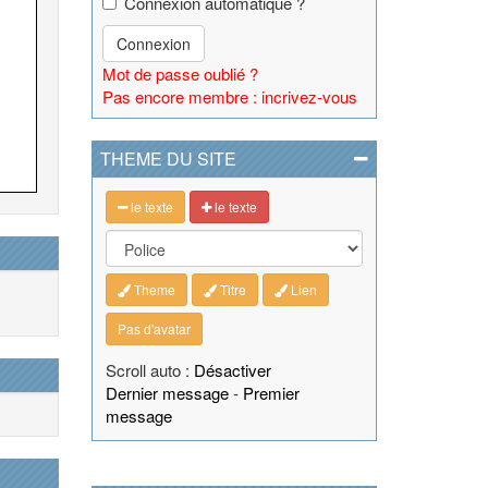
Connexion automatique ?
Connexion
Mot de passe oublié ?
Pas encore membre : incrivez-vous
THEME DU SITE
le texte
le texte
Theme
Titre
Lien
Pas d'avatar
Scroll auto :
Désactiver
Dernier message
-
Premier
message