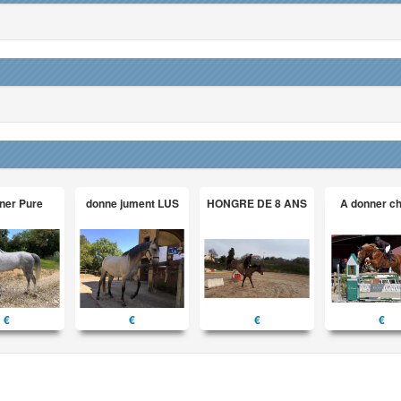
ner Pure
donne jument LUS
HONGRE DE 8 ANS
A donner c
€
€
€
€