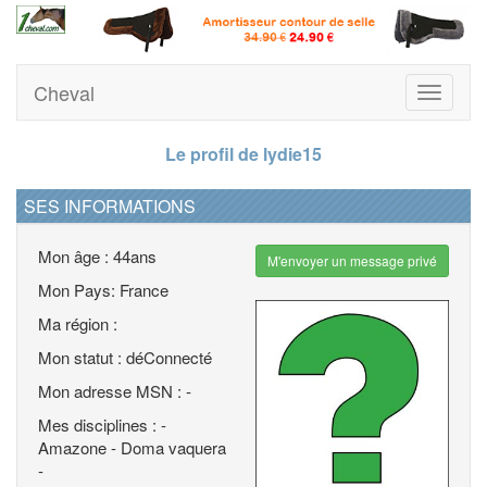
Cheval
Toggle
navigati
Le profil de lydie15
SES INFORMATIONS
Mon âge : 44ans
M'envoyer un message privé
Mon Pays: France
Ma région :
Mon statut : déConnecté
Mon adresse MSN : -
Mes disciplines : -
Amazone - Doma vaquera
-