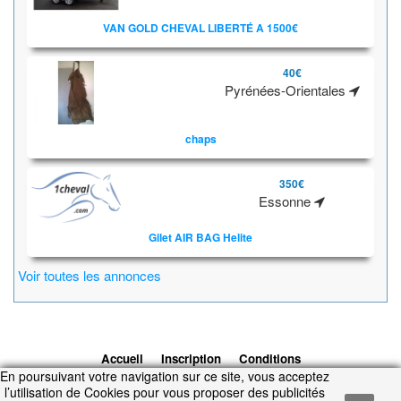
VAN GOLD CHEVAL LIBERTÉ A 1500€
40€
Pyrénées-Orientales
chaps
350€
Essonne
Gilet AIR BAG Helite
Voir toutes les annonces
Accueil
Inscription
Conditions
En poursuivant votre navigation sur ce site, vous acceptez
d'utilisation
Contacts
© 2026 1cheval.com
Ecurie Virtuelle -
l’utilisation de Cookies pour vous proposer des publicités
Jeu Cheval