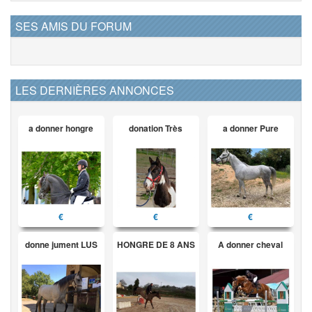
SES AMIS DU FORUM
LES DERNIÈRES ANNONCES
a donner hongre
donation Très
a donner Pure
€
€
€
donne jument LUS
HONGRE DE 8 ANS
A donner cheval