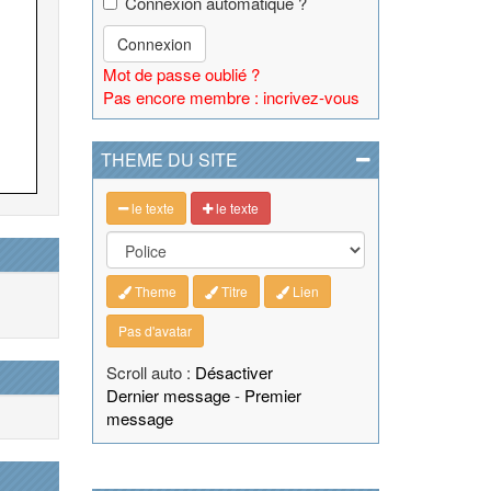
Connexion automatique ?
Connexion
Mot de passe oublié ?
Pas encore membre : incrivez-vous
THEME DU SITE
le texte
le texte
Theme
Titre
Lien
Pas d'avatar
Scroll auto :
Désactiver
Dernier message
-
Premier
message