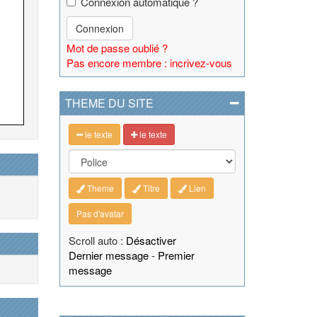
Connexion automatique ?
Connexion
Mot de passe oublié ?
Pas encore membre : incrivez-vous
THEME DU SITE
le texte
le texte
Theme
Titre
Lien
Pas d'avatar
Scroll auto :
Désactiver
Dernier message
-
Premier
message