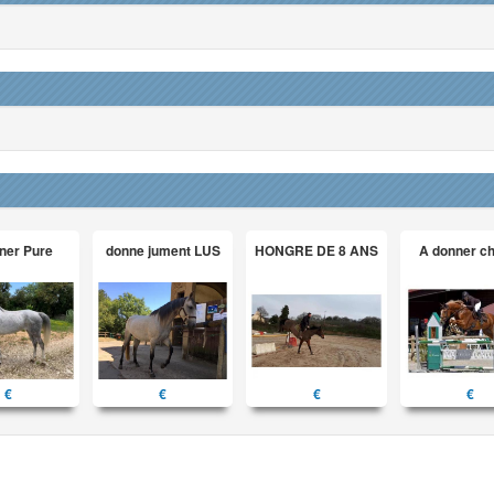
ner Pure
donne jument LUS
HONGRE DE 8 ANS
A donner c
€
€
€
€