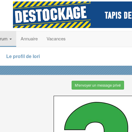
orum
Annuaire
Vacances
Le profil de lori
M'envoyer un message privé