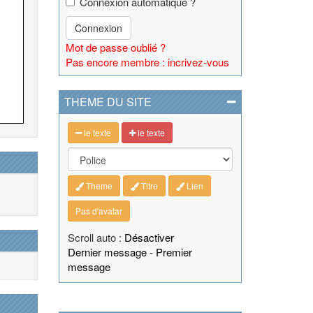
Connexion automatique ?
Connexion
Mot de passe oublié ?
Pas encore membre : incrivez-vous
THEME DU SITE
le texte
le texte
Theme
Titre
Lien
Pas d'avatar
Scroll auto :
Désactiver
Dernier message
-
Premier
message