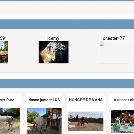
459
Icemy
chester177
ner Pure
donne jument LUS
HONGRE DE 8 ANS
A donner c