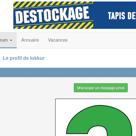
orum
Annuaire
Vacances
Le profil de lokkur
M'envoyer un message privé