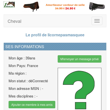
Cheval
Toggle
navigati
Le profil de licornepasmasquee
SES INFORMATIONS
Mon âge : 39ans
M'envoyer un message privé
Mon Pays: France
Ma région :
Mon statut : déConnecté
Mon adresse MSN : -
Mes disciplines : -
Ajouter ce membre à mes amis