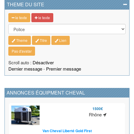
THEME DU SITE
le texte
le texte
Theme
Titre
Lien
Pas d'avatar
Scroll auto :
Désactiver
Dernier message
-
Premier message
ANNONCES ÉQUIPMENT CHEVAL
1500€
Rhône
Van Cheval Liberté Gold First