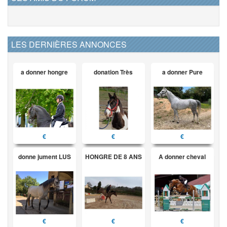
LES DERNIÈRES ANNONCES
a donner hongre
donation Très
a donner Pure
€
€
€
donne jument LUS
HONGRE DE 8 ANS
A donner cheval
€
€
€