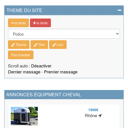
THEME DU SITE
le texte
le texte
Theme
Titre
Lien
Pas d'avatar
Scroll auto :
Désactiver
Dernier message
-
Premier message
ANNONCES ÉQUIPMENT CHEVAL
1500€
Rhône