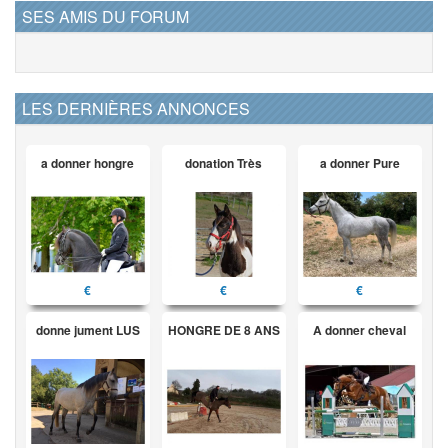
SES AMIS DU FORUM
LES DERNIÈRES ANNONCES
a donner hongre
donation Très
a donner Pure
€
€
€
donne jument LUS
HONGRE DE 8 ANS
A donner cheval