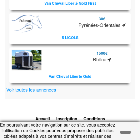
Van Cheval Liberté Gold First
30€
Pyrénées-Orientales
5 LICOLS
1500€
Rhône
Van Cheval Liberté Gold
Voir toutes les annonces
Accueil
Inscription
Conditions
En poursuivant votre navigation sur ce site, vous acceptez
d'utilisation
Contacts
© 2026 1cheval.com
Ecurie Virtuelle -
l’utilisation de Cookies pour vous proposer des publicités
Jeu Cheval
ciblées adaptés à vos centres d’intérêts et réaliser des