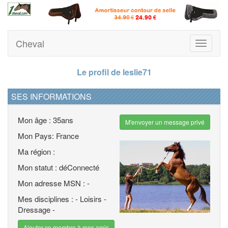
Cheval
Toggle
navigati
Le profil de leslie71
SES INFORMATIONS
Mon âge : 35ans
M'envoyer un message privé
Mon Pays: France
Ma région :
Mon statut : déConnecté
Mon adresse MSN : -
Mes disciplines : - Loisirs -
Dressage -
Ajouter ce membre à mes amis