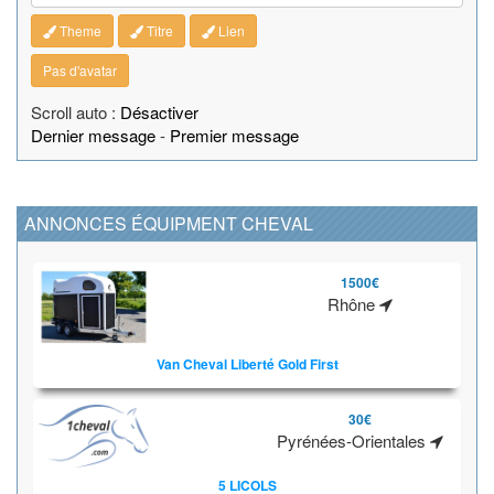
Theme
Titre
Lien
Pas d'avatar
Scroll auto :
Désactiver
Dernier message
-
Premier message
ANNONCES ÉQUIPMENT CHEVAL
1500€
Rhône
Van Cheval Liberté Gold First
30€
Pyrénées-Orientales
5 LICOLS