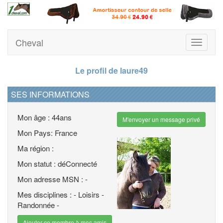
Cheval
Toggle
navigati
Le profil de laure49
SES INFORMATIONS
Mon âge : 44ans
M'envoyer un message privé
Mon Pays: France
Ma région :
Mon statut : déConnecté
Mon adresse MSN : -
Mes disciplines : - Loisirs -
Randonnée -
Ajouter ce membre à mes amis