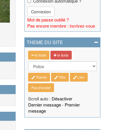
Connexion automatique ?
Connexion
Mot de passe oublié ?
Pas encore membre : incrivez-vous
THEME DU SITE
le texte
le texte
Theme
Titre
Lien
Pas d'avatar
Scroll auto :
Désactiver
Dernier message
-
Premier
message