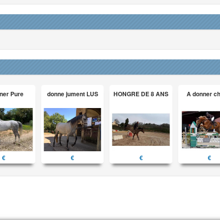
ner Pure
donne jument LUS
HONGRE DE 8 ANS
A donner c
€
€
€
€