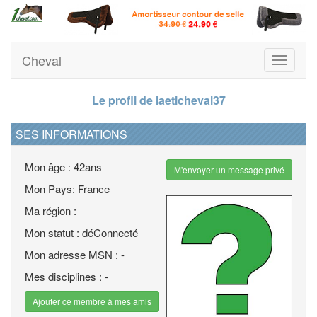
Cheval
Toggle
navigati
Le profil de laeticheval37
SES INFORMATIONS
Mon âge : 42ans
M'envoyer un message privé
Mon Pays: France
Ma région :
Mon statut : déConnecté
Mon adresse MSN : -
Mes disciplines : -
Ajouter ce membre à mes amis