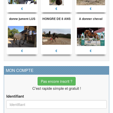
€
€
€
donne jument LUS
HONGRE DE 8 ANS
A donner cheval
€
€
€
MON COMPTE
Pas encore inscrit ?
C'est rapide simple et gratuit !
Identifiant