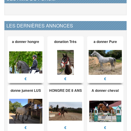
LES DERNIÈRES ANNONCES
a donner hongre
donation Très
a donner Pure
€
€
€
donne jument LUS
HONGRE DE 8 ANS
A donner cheval
€
€
€