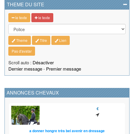
THEME DU SITE
le texte
le texte
Theme
Titre
Lien
Pas d'avatar
Scroll auto :
Désactiver
Dernier message
-
Premier message
ANNONCES CHEVAUX
€
a donner hongre très bel avenir en dressage