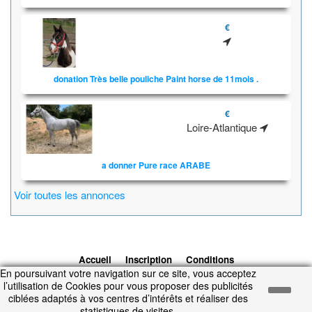
€
donation Très belle pouliche Paint horse de 11mois .
€
Loire-Atlantique
a donner Pure race ARABE
Voir toutes les annonces
Accueil
Inscription
Conditions
En poursuivant votre navigation sur ce site, vous acceptez
d'utilisation
Contacts
© 2026 1cheval.com
Ecurie Virtuelle -
l’utilisation de Cookies pour vous proposer des publicités
Jeu Cheval
ciblées adaptés à vos centres d’intérêts et réaliser des
Temps d'exécution : 0.144 secondes.
statistiques de visites.