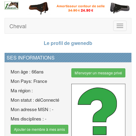
Cheval
Toggle
navigati
Le profil de gwenedb
SES INFORMATIONS
Mon âge : 66ans
M'envoyer un message privé
Mon Pays: France
Ma région :
Mon statut : déConnecté
Mon adresse MSN : -
Mes disciplines : -
Ajouter ce membre à mes amis