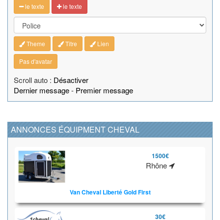
le texte
le texte
Theme
Titre
Lien
Pas d'avatar
Scroll auto :
Désactiver
Dernier message
-
Premier message
ANNONCES ÉQUIPMENT CHEVAL
1500€
Rhône
Van Cheval Liberté Gold First
30€