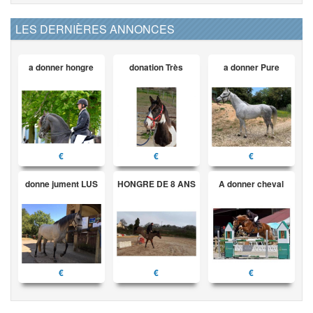
LES DERNIÈRES ANNONCES
a donner hongre
donation Très
a donner Pure
€
€
€
donne jument LUS
HONGRE DE 8 ANS
A donner cheval
€
€
€