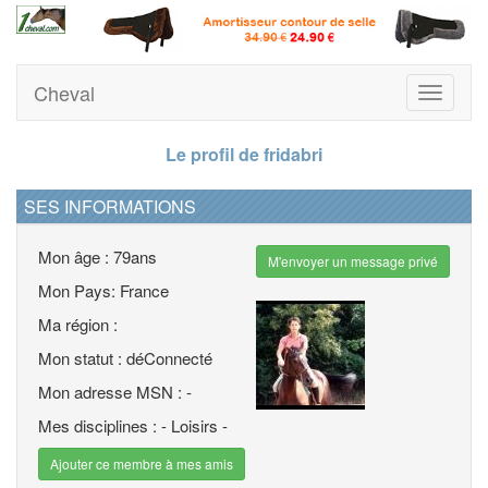
Cheval
Toggle
navigati
Le profil de fridabri
SES INFORMATIONS
Mon âge : 79ans
M'envoyer un message privé
Mon Pays: France
Ma région :
Mon statut : déConnecté
Mon adresse MSN : -
Mes disciplines : - Loisirs -
Ajouter ce membre à mes amis