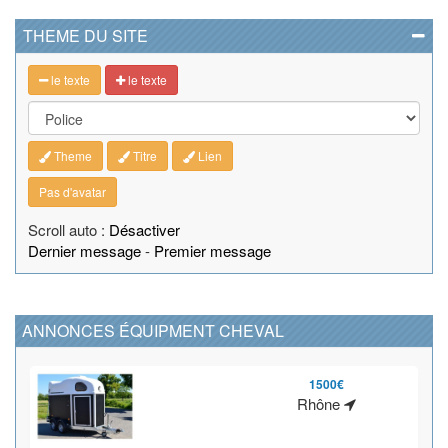
THEME DU SITE
le texte
le texte
Theme
Titre
Lien
Pas d'avatar
Scroll auto :
Désactiver
Dernier message
-
Premier message
ANNONCES ÉQUIPMENT CHEVAL
1500€
Rhône