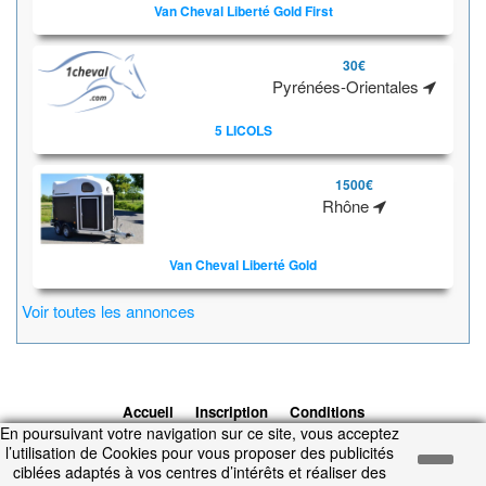
Van Cheval Liberté Gold First
30€
Pyrénées-Orientales
5 LICOLS
1500€
Rhône
Van Cheval Liberté Gold
Voir toutes les annonces
Accueil
Inscription
Conditions
En poursuivant votre navigation sur ce site, vous acceptez
d'utilisation
Contacts
© 2026 1cheval.com
Ecurie Virtuelle -
l’utilisation de Cookies pour vous proposer des publicités
Jeu Cheval
ciblées adaptés à vos centres d’intérêts et réaliser des