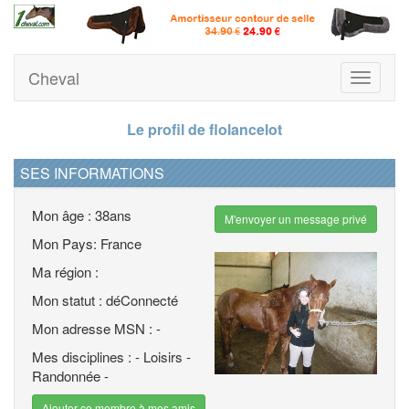
Cheval
Toggle
navigati
Le profil de flolancelot
SES INFORMATIONS
Mon âge : 38ans
M'envoyer un message privé
Mon Pays: France
Ma région :
Mon statut : déConnecté
Mon adresse MSN : -
Mes disciplines : - Loisirs -
Randonnée -
Ajouter ce membre à mes amis