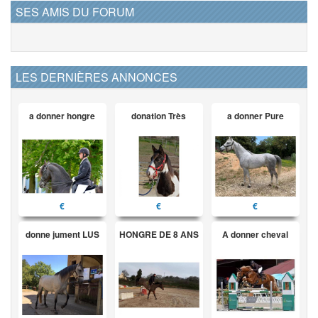
SES AMIS DU FORUM
LES DERNIÈRES ANNONCES
a donner hongre
donation Très
a donner Pure
€
€
€
donne jument LUS
HONGRE DE 8 ANS
A donner cheval